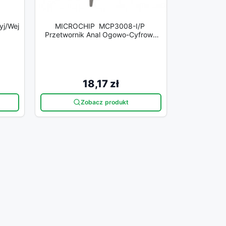
j/wej
MICROCHIP MCP3008-I/P
Przetwornik Anal Ogowo-Cyfrowy
MCP3008-I/P
18,17 zł
Zobacz produkt