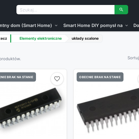

gentny dom (Smart Home)
Smart Home DIY pomysł na
Do
expand_more
expand_more
tecz
Elementy elektroniczne
układy scalone
Sortu
 produktów.
NIE BRAK NA STANIE
OBECNIE BRAK NA STANIE
favorite_border
favorite_border