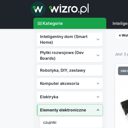

menu
Kategorie
Inteli
←
Ws
Inteligentny dom (Smart

Home)
Płytki rozwojowe (Dev
Jest 3

Boards)
Robotyka, DIY, zestawy
OBEC
Komputer akcesoria

Elektryka

Elementy elektroniczne

czujniki