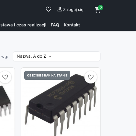
0
favorite_border

shopping_cart
Zaloguj się
stawa i czas realizacji
FAQ
Kontakt
Nazwa, A do Z

j wg:
OBECNIE BRAK NA STANIE
favorite_border
favorite_border
favorite_border
favorite_border