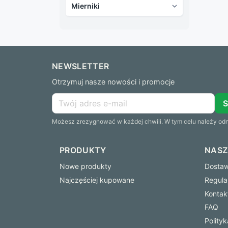
Mierniki

NEWSLETTER
Otrzymuj nasze nowości i promocje
Możesz zrezygnować w każdej chwili. W tym celu należy odna
PRODUKTY
NASZ
Nowe produkty
Dostawa
Najczęściej kupowane
Regula
Kontak
FAQ
Polity