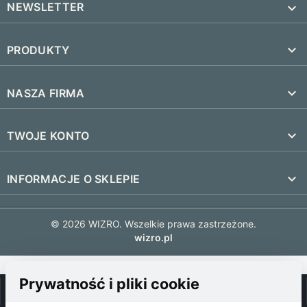
NEWSLETTER


PRODUKTY
SUBSKRYBUJ
Nowe produkty

NASZA FIRMA
Najczęściej kupowane
Dostawa i czas realizacji

TWOJE KONTO
Regulamin
Śledzenie zamówienia
keyboard_arrow_down
INFORMACJE O SKLEPIE
Kontakt
Zaloguj się
FAQ
© 2026 WIZRO. Wszelkie prawa zastrzeżone.
Utwórz konto
wizro.pl
Polityka prywatności
Polityka plików cookies
Prywatność i pliki cookie
0
shopping_cart


