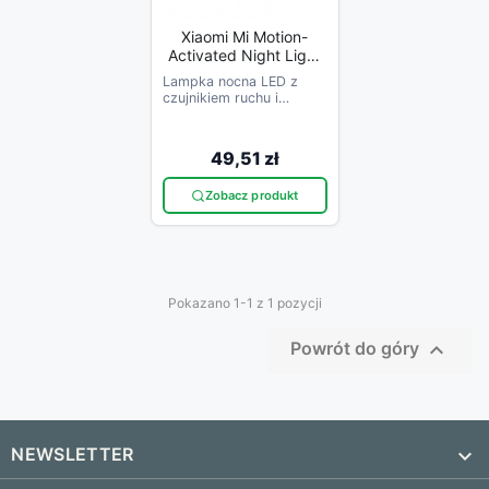
Xiaomi Mi Motion-
Activated Night Light
2 Bluetooth | Lampka
Lampka nocna LED z
Z Czujnikiem Ruchu |
czujnikiem ruchu i
Regulacja W 360
światła, Bluetooth -
Stopniach,
automatyczne
oświetlenie i integracja
MJYD02YL-A
49,51 zł
smart home.
Zobacz produkt
Pokazano 1-1 z 1 pozycji

Powrót do góry
NEWSLETTER
