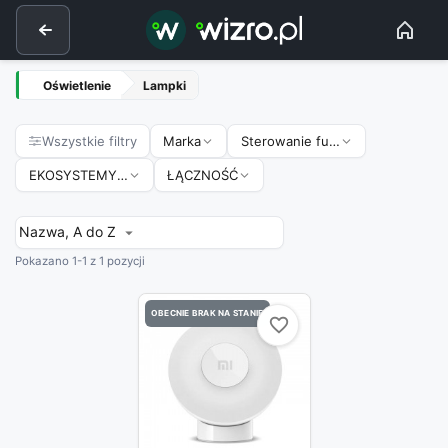
Oświetlenie
Lampki
Wszystkie filtry
Marka
Sterowanie funkcje
EKOSYSTEMY SMART HOME
ŁĄCZNOŚĆ
Nazwa, A do Z

Pokazano 1-1 z 1 pozycji
OBECNIE BRAK NA STANIE
favorite_border
favorite_border