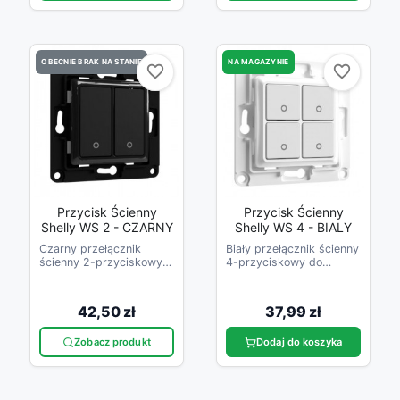
OBECNIE BRAK NA STANIE
NA MAGAZYNIE
favorite_border
favorite_border
favorite_border
favorite_border
Przycisk Ścienny
Przycisk Ścienny
Shelly WS 2 - CZARNY
Shelly WS 4 - BIALY
Czarny przełącznik
Biały przełącznik ścienny
ścienny 2-przyciskowy
4-przyciskowy do
do przekaźników Shelly
przekaźników Shelly
42,50 zł
37,99 zł
Zobacz produkt
Dodaj do koszyka