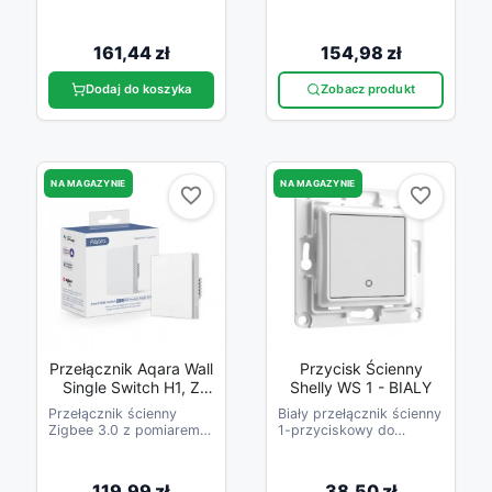
i Zigbee do sterowania
i Zigbee do sterowania
oświetleniem.
oświetleniem.
161,44 zł
154,98 zł
Dodaj do koszyka
Zobacz produkt
NA MAGAZYNIE
NA MAGAZYNIE
favorite_border
favorite_border
favorite_border
favorite_border
Przełącznik Aqara Wall
Przycisk Ścienny
Single Switch H1, Z
Shelly WS 1 - BIALY
Neutral, Zigbee 3.0,
Przełącznik ścienny
Biały przełącznik ścienny
EU, WS-EUK03
Zigbee 3.0 z pomiarem
1-przyciskowy do
energii i przewodem
przekaźników Shelly
neutralnym.
119,99 zł
38,50 zł