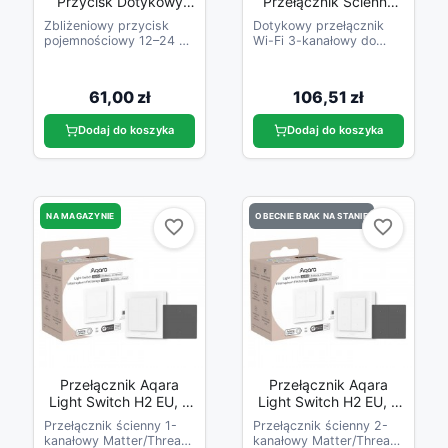
Przycisk Dotykowy
Przełącznik Ścienny
Zbliżeniowy
WiFi Sonoff TX T5 3C
Zbliżeniowy przycisk
Dotykowy przełącznik
(3-Kanałowy)
pojemnościowy 12–24 V
Wi-Fi 3-kanałowy do
DC do ukrytego montażu
sterowania oświetleniem.
61,00 zł
106,51 zł
Dodaj do koszyka
Dodaj do koszyka
NA MAGAZYNIE
OBECNIE BRAK NA STANIE
favorite_border
favorite_border
favorite_border
favorite_border
Przełącznik Aqara
Przełącznik Aqara
Light Switch H2 EU, 2
Light Switch H2 EU, 4
Przyciski, 1 Kanał,
Przyciski, 2 Kanały,
Przełącznik ścienny 1-
Przełącznik ścienny 2-
Offline
Offline
kanałowy Matter/Thread
kanałowy Matter/Thread