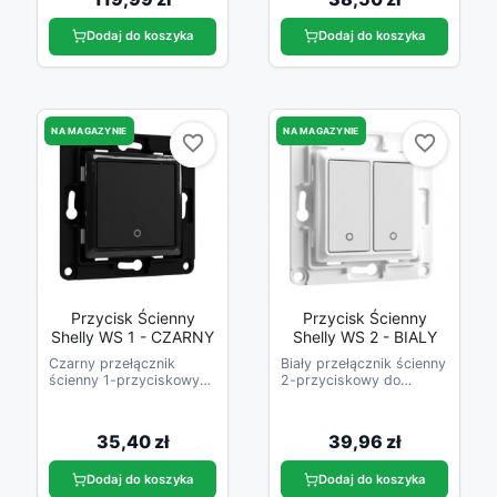
Dodaj do koszyka
Dodaj do koszyka
NA MAGAZYNIE
NA MAGAZYNIE
favorite_border
favorite_border
favorite_border
favorite_border
Przycisk Ścienny
Przycisk Ścienny
Shelly WS 1 - CZARNY
Shelly WS 2 - BIALY
Czarny przełącznik
Biały przełącznik ścienny
ścienny 1-przyciskowy
2-przyciskowy do
do przekaźników Shelly
przekaźników Shelly
35,40 zł
39,96 zł
Dodaj do koszyka
Dodaj do koszyka