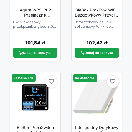
Aqara WRS-R02
BleBox ProxiBox WIFI-
Przełącznik
Bezdotykowy Przycisk
Bezprzewodowy
Montaż Pod Blatem,
Dwuklawiszowy
Bezdotykowy czujnik
Zigbee 3.0 H1
Płytką, Itp.
przełącznik Zigbee 3.0
zbliżeniowy Wi-Fi do
do wyzwalania scen i
wyzwalania akcji
automatyzacji.
101,84 zł
102,47 zł
Dodaj do koszyka
Dodaj do koszyka
NA MAGAZYNIE
NA MAGAZYNIE
favorite_border
favorite_border
favorite_border
favorite_border
BleBox ProxiSwitch
Inteligentny Dotykowy