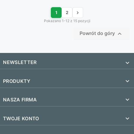

1
2
Pokazano 1-12 z 15 pozycji

Powrót do góry
NEWSLETTER


PRODUKTY
SUBSKRYBUJ
Nowe produkty

NASZA FIRMA
Najczęściej kupowane
Dostawa i czas realizacji

TWOJE KONTO
Regulamin
Śledzenie zamówienia