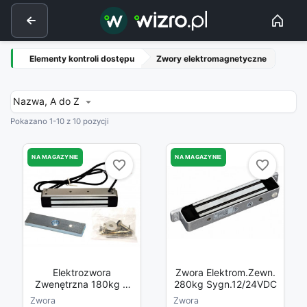
Elementy kontroli dostępu
Zwory elektromagnetyczne
Nazwa, A do Z

Pokazano 1-10 z 10 pozycji
NA MAGAZYNIE
NA MAGAZYNIE
favorite_border
favorite_border
favorite_border
favorite_border
Elektrozwora
Zwora Elektrom.zewn.
Zwenętrzna 180kg Z
280kg Sygn.12/24VDC
Sygn. 12/24V
Zwora
Zwora