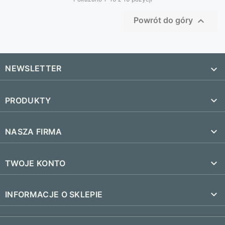

Powrót do góry
NEWSLETTER


PRODUKTY
SUBSKRYBUJ
Nowe produkty

NASZA FIRMA
Najczęściej kupowane
Dostawa i czas realizacji

TWOJE KONTO
Regulamin
Śledzenie zamówienia
keyboard_arrow_down
INFORMACJE O SKLEPIE
Kontakt
Zaloguj się
FAQ