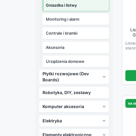
Gniazdka i listwy
Monitoring i alarm
Li
Centrale i bramki
Gniaz
Listw
Akcesoria
stero
pomia
Urządzenia domowe
Płytki rozwojowe (Dev

Boards)
Robotyka, DIY, zestawy
NA 
Komputer akcesoria

Elektryka

Elementy elektroniczne
