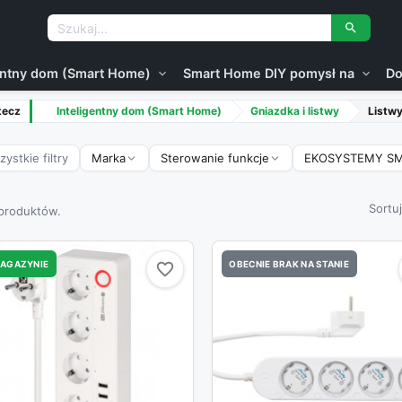

gentny dom (Smart Home)
Smart Home DIY pomysł na
Do
expand_more
expand_more
tecz
Inteligentny dom (Smart Home)
Gniazdka i listwy
Listwy
ystkie filtry
Marka
Sterowanie funkcje
EKOSYSTEMY S
Sortu
 produktów.
MAGAZYNIE
OBECNIE BRAK NA STANIE
favorite_border
favorite_border