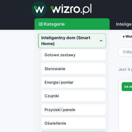

menu
Kategorie
Inteli
←
Ws
Inteligentny dom (Smart

Home)
Wsz
Gotowe zestawy
Sterowanie
Jest 4
Energia i pomiar
NA 
Czujniki
Przyciski i panele
Oświetlenie