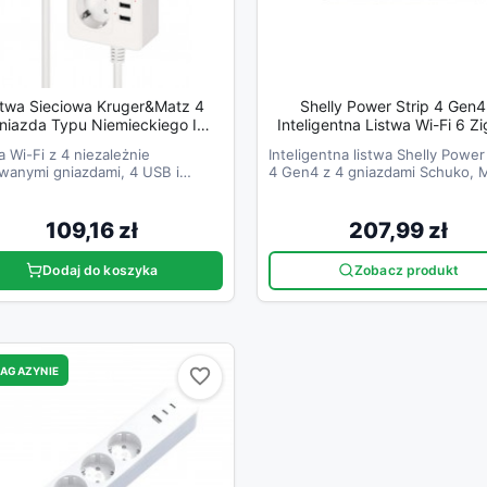
stwa Sieciowa Kruger&Matz 4
Shelly Power Strip 4 Gen4
da Typu Niemieckiego I
Inteligentna Listwa Wi-Fi 6 Z
4xUSB 2100 MA Connect P6 Tuya
Matter
a Wi-Fi z 4 niezależnie
Inteligentna listwa Shelly Power
wanymi gniazdami, 4 USB i
4 Gen4 z 4 gniazdami Schuko, 
rem energii.
i pomiarem zużycia energii.
109,16 zł
207,99 zł
Dodaj do koszyka
Zobacz produkt
MAGAZYNIE
favorite_border
favorite_border