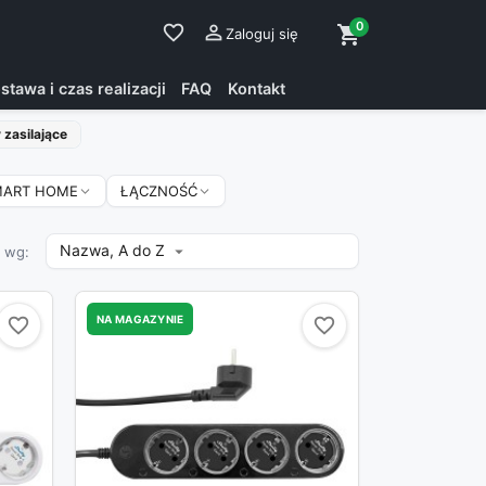
0
favorite_border

shopping_cart
Zaloguj się
stawa i czas realizacji
FAQ
Kontakt
 zasilające
MART HOME
ŁĄCZNOŚĆ
Nazwa, A do Z

j wg:
NA MAGAZYNIE
favorite_border
favorite_border
favorite_border
favorite_border