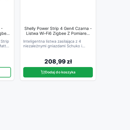
 -
Shelly Power Strip 4 Gen4 Czarna -
igbee
Listwa Wi-Fi6 Zigbee Z Pomiarem
Energii
 Strip
Inteligentna listwa zasilająca z 4
Matter
niezależnymi gniazdami Schuko i
indywidualnym pomiarem energii
208,99 zł
Dodaj do koszyka