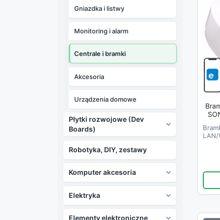
Gniazdka i listwy
Monitoring i alarm
Centrale i bramki
Akcesoria
Urządzenia domowe
Bram
SONOFF ZBBr
Płytki rozwojowe (Dev

Bramk
Boards)
LAN/W
Robotyka, DIY, zestawy
Komputer akcesoria

Elektryka

Elementy elektroniczne
