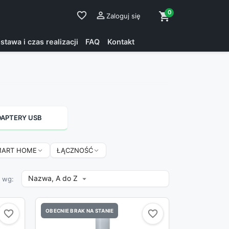
0
favorite_border

shopping_cart
Zaloguj się
stawa i czas realizacji
FAQ
Kontakt
APTERY USB
MART HOME
ŁĄCZNOŚĆ
Nazwa, A do Z

j wg:
OBECNIE BRAK NA STANIE
favorite_border
favorite_border
favorite_border
favorite_border