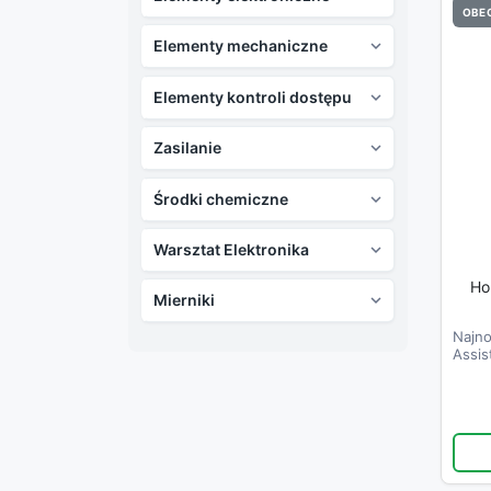
OBEC
Elementy mechaniczne

Elementy kontroli dostępu

Zasilanie

Środki chemiczne

Warsztat Elektronika

Ho
Mierniki

Najn
Assis
zapro
maks