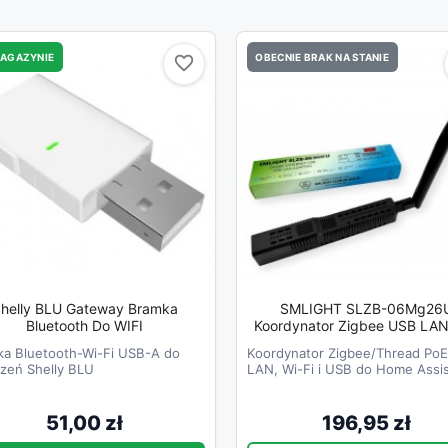
MAGAZYNIE
OBECNIE BRAK NA STANIE
favorite_border
favorite_border
helly BLU Gateway Bramka
SMLIGHT SLZB-06Mg26
Bluetooth Do WIFI
Koordynator Zigbee 
a Bluetooth-Wi-Fi USB-A do
Koordynator Zigbee/Thread PoE
zeń Shelly BLU
LAN, Wi-Fi i USB do Home Assis
51,00 zł
196,95 zł