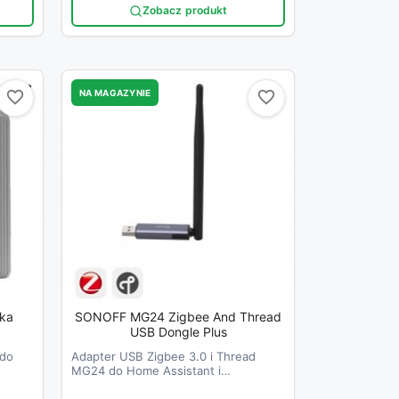
Zobacz produkt
NA MAGAZYNIE
favorite_border
favorite_border
favorite_border
favorite_border
mka
SONOFF MG24 Zigbee And Thread
USB Dongle Plus
 do
Adapter USB Zigbee 3.0 i Thread
MG24 do Home Assistant i
Zigbee2MQTT.