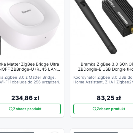
ka Matter ZigBee Bridge Ultra
Bramka ZigBee 3.0 SONO
idge-U (RJ45 LAN,
ZBDongle-E USB Dongle (Home
1.5 GHz, 1 GB RAM, 8 GB)
Assistant, OpenHAB, Zigbee
a Zigbee 3.0 z Matter Bridge,
Koordynator Zigbee 3.0 USB do
i-Fi i obsługą do 256 urządzeń.
Home Assistant, ZHA i Zigbee
234,86 zł
83,25 zł
Zobacz produkt
Zobacz produkt