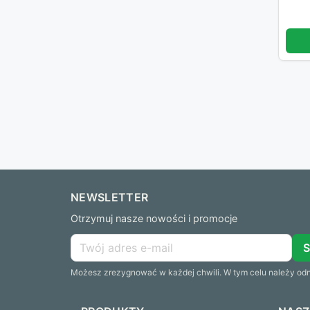
NEWSLETTER
Otrzymuj nasze nowości i promocje
Możesz zrezygnować w każdej chwili. W tym celu należy odna