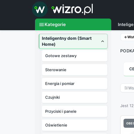

menu
Kategorie
Inteli
←
Ws
Inteligentny dom (Smart

Home)
PODKA
Gotowe zestawy
C
Sterowanie
Energia i pomiar
Wsz
Czujniki
Jest 1
Przyciski i panele
OBEC
Oświetlenie