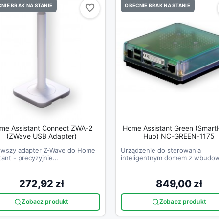
NIE BRAK NA STANIE
OBECNIE BRAK NA STANIE
favorite_border
favorite_border
me Assistant Connect ZWA-2
Home Assistant Green (Smar
(ZWave USB Adapter)
Hub) NC-GREEN-1175
owszy adapter Z-Wave do Home
Urządzenie do sterowania
tant - precyzyjnie
inteligentnym domem z wbudo
jektowana antena i baza dla
aplikacją Home Assistant.
ymalnego zasięgu
272,92 zł
849,00 zł
Zobacz produkt
Zobacz produkt