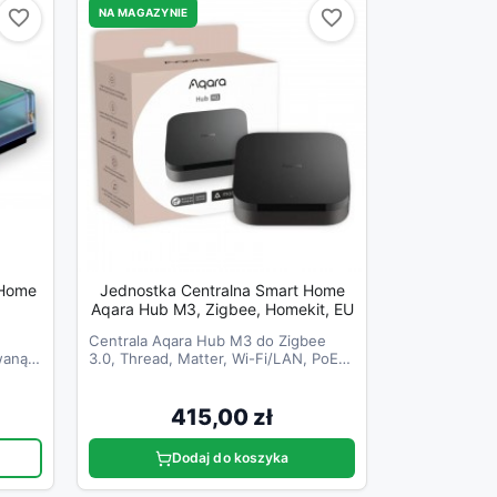
NA MAGAZYNIE
favorite_border
favorite_border
favorite_border
favorite_border
tHome
Jednostka Centralna Smart Home
Aqara Hub M3, Zigbee, Homekit, EU
Centrala Aqara Hub M3 do Zigbee
waną
3.0, Thread, Matter, Wi-Fi/LAN, PoE i
IR.
415,00 zł
Dodaj do koszyka