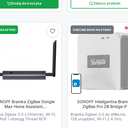
Dodaj do koszyka
Zobacz produkt
MAGAZYNIE
OBECNIE BRAK NA STANIE
favorite_border
favorite_border
NOFF Bramka ZigBee Dongle
SONOFF Inteligentna Bra
Max Home Assistant,
ZigBee Pro ZB Bridge-P
Zigbee2MQTT, Thread
a Zigbee 3.0 z Ethernet, Wi-Fi,
Bramka Zigbee 3.0 do eWeLink,
PoE i obsługą Thread RCP.
128 urządzeń, Wi-Fi 2,4 GHz.