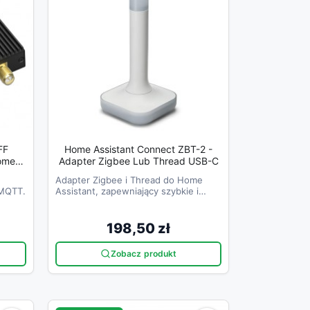
FF
Home Assistant Connect ZBT-2 -
Adapter Zigbee Lub Thread USB-C
2MQTT)
Adapter Zigbee i Thread do Home
2MQTT.
Assistant, zapewniający szybkie i
stabilne połączenie z urządzeniami
inteligentnymi.
198,50 zł
Zobacz produkt