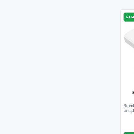
NA 
S
Bramk
urząd