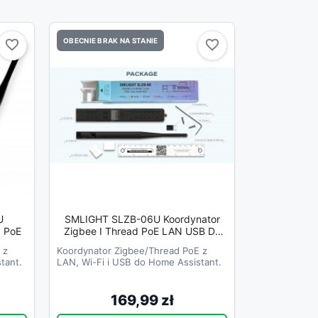
OBECNIE BRAK NA STANIE
favorite_border
favorite_border
favorite_border
favorite_border
U
SMLIGHT SLZB-06U Koordynator
USB LAN PoE
Zigbee I Thread PoE LAN USB Do
Home Assistant
 z
Koordynator Zigbee/Thread PoE z
tant.
LAN, Wi-Fi i USB do Home Assistant.
169,99 zł