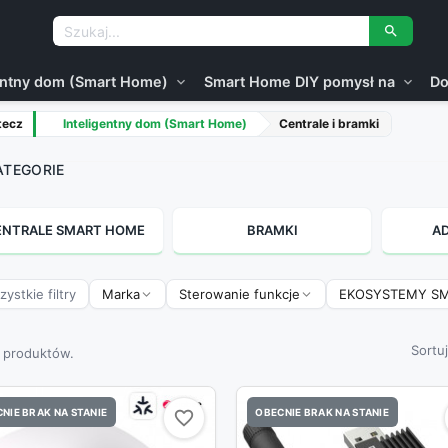

gentny dom (Smart Home)
Smart Home DIY pomysł na
Do
expand_more
expand_more
tecz
Inteligentny dom (Smart Home)
Centrale i bramki
TEGORIE
ENTRALE SMART HOME
BRAMKI
AD
ystkie filtry
Marka
Sterowanie funkcje
EKOSYSTEMY S
Sortu
2 produktów.
NIE BRAK NA STANIE
OBECNIE BRAK NA STANIE
favorite_border
favorite_border