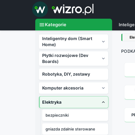

menu
Kategorie
Inteli
El
Inteligentny dom (Smart

Home)
PODKA
Płytki rozwojowe (Dev

Boards)
Robotyka, DIY, zestawy
Komputer akcesoria

Elektryka

P
bezpieczniki
gniazda zdalnie sterowane