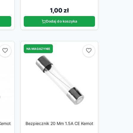
1,00 zł
Dodaj do koszyka
NA MAGAZYNIE
favorite_border
favorite_border
favorite_border
favorite_border
Kemot
Bezpiecznik 20 Mm 1.5A CE Kemot