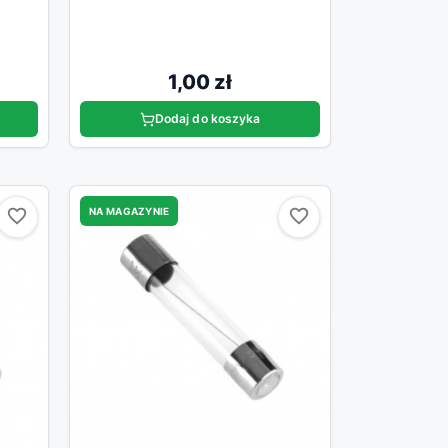
1,00 zł
Dodaj do koszyka
NA MAGAZYNIE
favorite_border
favorite_border
favorite_border
favorite_border