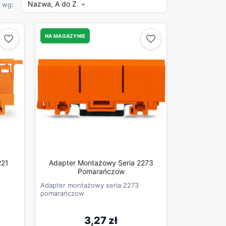
Nazwa, A do Z

j wg:
NA MAGAZYNIE
favorite_border
favorite_border
favorite_border
favorite_border
221
Adapter Montażowy Seria 2273
Pomarańczow
Adapter montażowy seria 2273
pomarańczow
3,27 zł