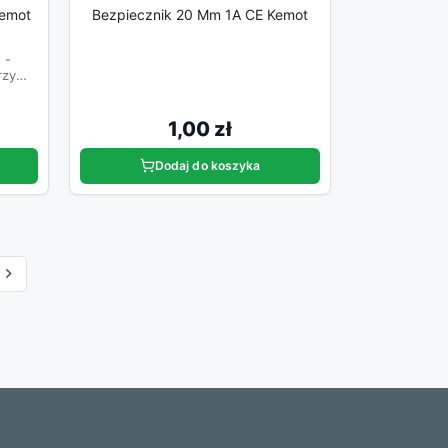
Kemot
Bezpiecznik 20 Mm 1A CE Kemot
 -
rzy
.
1,00 zł
Dodaj do koszyka
