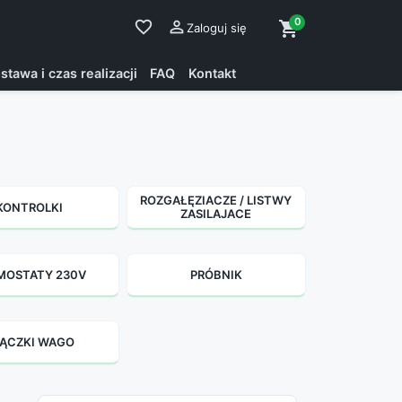
0
favorite_border

shopping_cart
Zaloguj się
stawa i czas realizacji
FAQ
Kontakt
ROZGAŁĘZIACZE / LISTWY
KONTROLKI
ZASILAJACE
MOSTATY 230V
PRÓBNIK
ĄCZKI WAGO