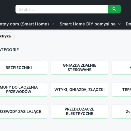

gentny dom (Smart Home)
Smart Home DIY pomysł na
Do
expand_more
expand_more
ektryka
TEGORIE
GNIAZDA ZDALNIE
BEZPIECZNIKI
STEROWANE
MUFY DO ŁĄCZENIA
WTYKI, GNIAZDA, ZŁĄCZKI
TER
PRZEWODÓW
PRZEDŁUŻACZE
RZEWODY ZASILAJĄCE
ZŁ
ELEKTRYCZNE