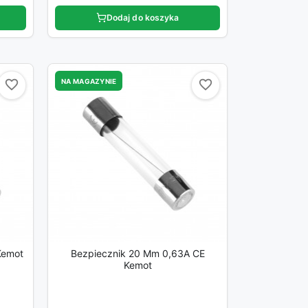
Dodaj do koszyka
NA MAGAZYNIE
favorite_border
favorite_border
favorite_border
favorite_border
Kemot
Bezpiecznik 20 Mm 0,63A CE
Kemot