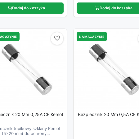
Dodaj do koszyka
Dodaj do koszyka
MAGAZYNIE
NA MAGAZYNIE
favorite_border
favorite_border
iecznik 20 Mm 0,25A CE Kemot
Bezpiecznik 20 Mm 0,5A CE 
ecznik topikowy szklany Kemot
A (5x20 mm) do ochrony
dów i urządzeń