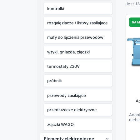
Jest 1
kontrolki
rozgałęziacze / listwy zasilajace
NA 
mufy do łączenia przewodów
wtyki, gniazda, złączki
termostaty 230V
próbnik
przewody zasilające
A
przedłużacze elektryczne
Adapt
niebi
złączki WAGO
Elementy elektroniczne
