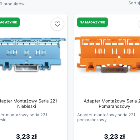
Sortu
39 produktów.
MAGAZYNIE
NA MAGAZYNIE
favorite_border
favorite_border
dapter Montażowy Seria 221
Adapter Montażowy Seria 
Niebieski
Pomarańczowy
er montażowy seria 221
Adapter montażowy seria 221
eski
pomarańczowy
3,23 zł
3,23 zł