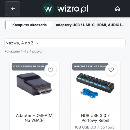
Komputer akcesoria
adaptery USB / USB-C, HDMI, AUDIO itp.
Nazwa, A do Z

Pokazano 1-4 z 4 pozycji
OBECNIE BRAK NA STANIE
OBECNIE BRAK NA STANIE
favorite_border
favorite_border
favorite_border
favorite_border
Adapter HDMI-A(M)
HUB USB 3.0 7
Na VGA(F)
Portowy Rebel
HUB USB 3.0 7 portowy