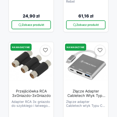
Rebel
24,90 zł
61,16 zł
Zobacz produkt
Zobacz produkt
NA MAGAZYNIE
NA MAGAZYNIE
favorite_border
favorite_border
favorite_border
favorite_border
Przejściówka RCA
Złącze Adapter
3xGniazdo-3xGniazdo
Cabletech Wtyk Typu
C - G Niazda USB 3.0
Adapter RCA 3x gniazdo
Złącze adapter
HDMI 2.0 Typu C
do szybkiego i łatwego
Cabletech wtyk Typu C -
połączenia/przedłużenia
g niazda USB 3.0 HDMI
kabli audio-video
2.0 Typu C