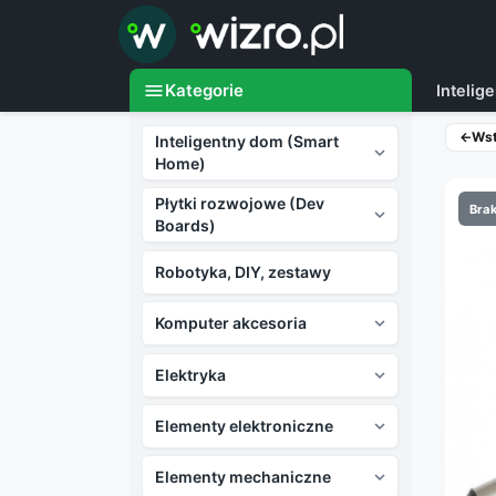

menu
Kategorie
Inteli
←
Ws
Inteligentny dom (Smart

Home)
Płytki rozwojowe (Dev
Brak

Boards)
Robotyka, DIY, zestawy
Komputer akcesoria

Elektryka

Elementy elektroniczne

Elementy mechaniczne
