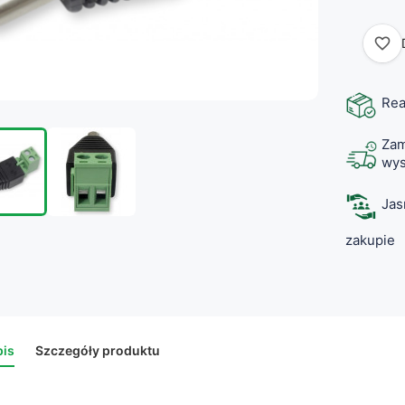
favorite_border
Rea
Zam
wys
Jas
zakupie
is
Szczegóły produktu