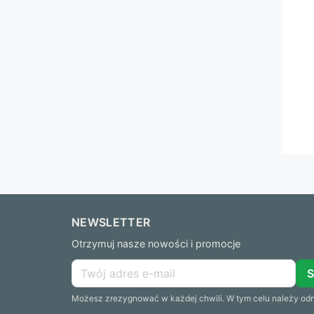
NEWSLETTER
Otrzymuj nasze nowości i promocje
Możesz zrezygnować w każdej chwili. W tym celu należy odna