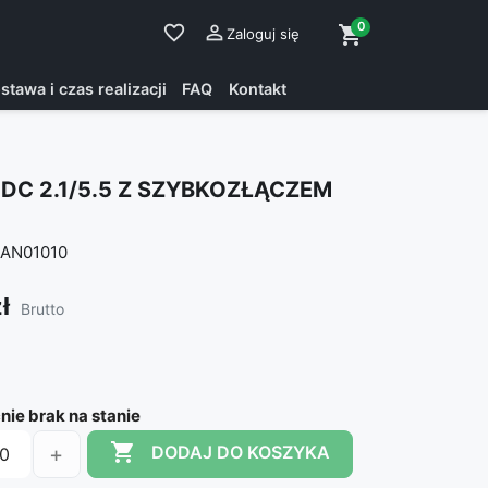
0
favorite_border

shopping_cart
Zaloguj się
stawa i czas realizacji
FAQ
Kontakt
DC 2.1/5.5 Z SZYBKOZŁĄCZEM
AN01010
ł
Brutto
ie brak na stanie

+
DODAJ DO KOSZYKA