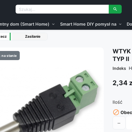

gentny dom (Smart Home)
Smart Home DIY pomysł na
Do
expand_more
expand_more
tecz
Zasilanie
WTYK 
 na stanie
TYP II
H
Indeks
2,34 z
Ilość

Obecn
−