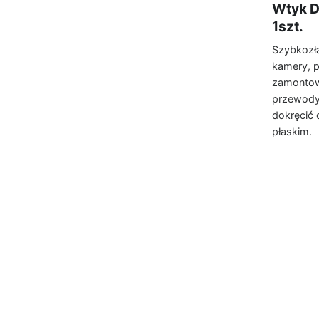
Wtyk D
1szt.
Szybkozłą
kamery, 
zamontow
przewody,
dokręcić
płaskim.