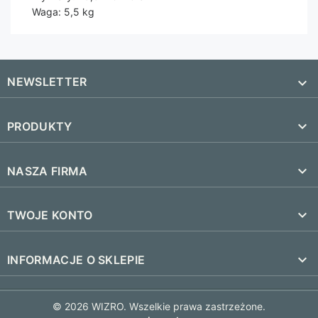
Waga: 5,5 kg
NEWSLETTER


PRODUKTY
SUBSKRYBUJ
Nowe produkty

NASZA FIRMA
Najczęściej kupowane
Dostawa i czas realizacji

TWOJE KONTO
Regulamin
Śledzenie zamówienia
keyboard_arrow_down
INFORMACJE O SKLEPIE
Kontakt
Zaloguj się
FAQ
© 2026 WIZRO. Wszelkie prawa zastrzeżone.
Utwórz konto