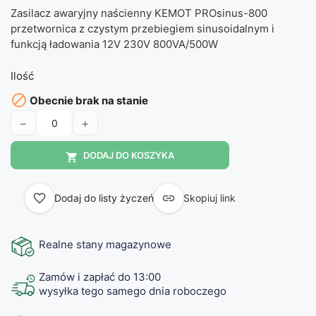
Zasilacz awaryjny naścienny KEMOT PROsinus-800
przetwornica z czystym przebiegiem sinusoidalnym i
funkcją ładowania 12V 230V 800VA/500W
Ilość

Obecnie brak na stanie
−
+
DODAJ DO KOSZYKA

favorite_border

Dodaj do listy życzeń
Skopiuj link
Realne stany magazynowe
Zamów i zapłać do 13:00
wysyłka tego samego dnia roboczego