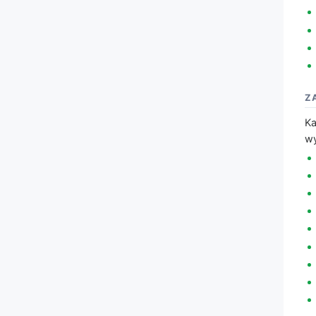
Z
Ka
wy