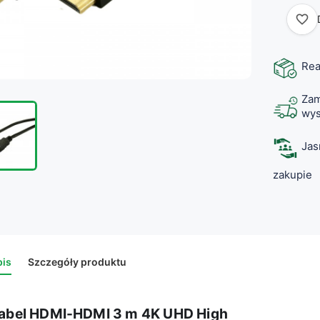
favorite_border
Rea
Zam
wys
Jas
zakupie
is
Szczegóły produktu
abel HDMI-HDMI 3 m 4K UHD High