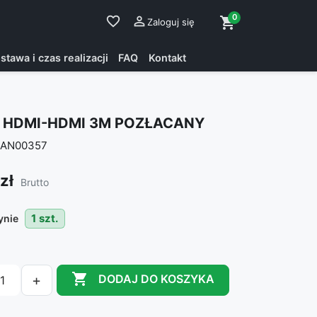
0
favorite_border

shopping_cart
Zaloguj się
stawa i czas realizacji
FAQ
Kontakt
 HDMI-HDMI 3M POZŁACANY
AN00357
zł
Brutto
1 szt.
ynie

+
DODAJ DO KOSZYKA