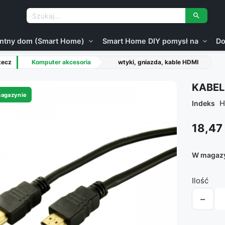

gentny dom (Smart Home)
Smart Home DIY pomysł na
Do
expand_more
expand_more
tecz
Komputer akcesoria
wtyki, gniazda, kable HDMI
KABEL
agazynie
H
Indeks
18,47 
W magaz
Ilość
−