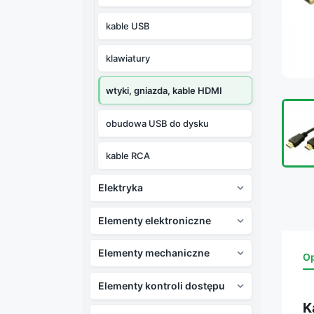
kable USB
klawiatury
wtyki, gniazda, kable HDMI
obudowa USB do dysku
kable RCA
Elektryka

Elementy elektroniczne

Elementy mechaniczne

Op
Elementy kontroli dostępu

K