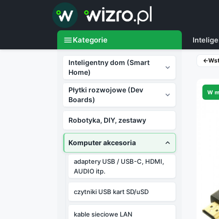

menu
Kategorie
Inteli
←
Ws
Inteligentny dom (Smart

Home)
Płytki rozwojowe (Dev
W m

Boards)
Robotyka, DIY, zestawy
Komputer akcesoria

adaptery USB / USB-C, HDMI,
AUDIO itp.
czytniki USB kart SD/uSD
kable sieciowe LAN