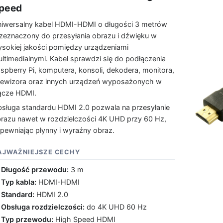
peed
iwersalny kabel HDMI-HDMI o długości 3 metrów
zeznaczony do przesyłania obrazu i dźwięku w
sokiej jakości pomiędzy urządzeniami
ltimedialnymi. Kabel sprawdzi się do podłączenia
spberry Pi, komputera, konsoli, dekodera, monitora,
lewizora oraz innych urządzeń wyposażonych w
ącze HDMI.
sługa standardu HDMI 2.0 pozwala na przesyłanie
razu nawet w rozdzielczości 4K UHD przy 60 Hz,
pewniając płynny i wyraźny obraz.
AJWAŻNIEJSZE CECHY
Długość przewodu:
3 m
Typ kabla:
HDMI-HDMI
Standard:
HDMI 2.0
Obsługa rozdzielczości:
do 4K UHD 60 Hz
Typ przewodu:
High Speed HDMI