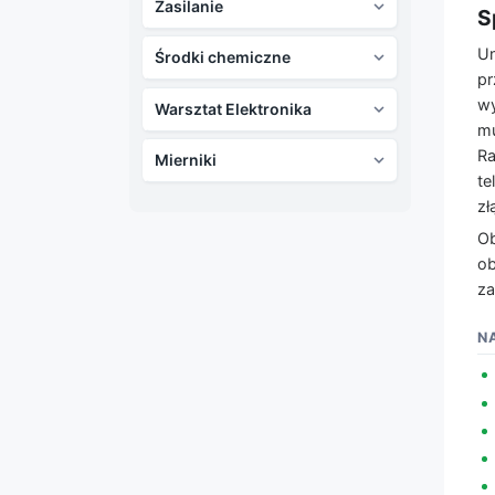
Zasilanie

S
Un
Środki chemiczne

pr
wy
Warsztat Elektronika

mu
Ra
Mierniki

te
zł
Ob
ob
za
N