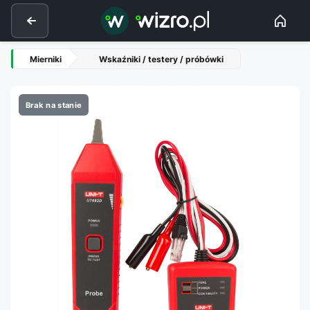
Mierniki
Wskaźniki / testery / próbówki
Brak na stanie