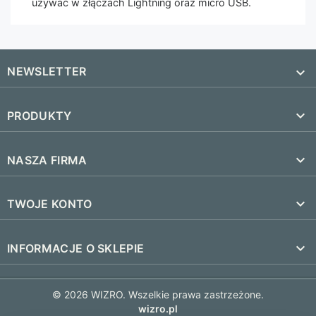
używać w złączach Lightning oraz micro USB.
NEWSLETTER


PRODUKTY
SUBSKRYBUJ
Nowe produkty

NASZA FIRMA
Najczęściej kupowane
Dostawa i czas realizacji

TWOJE KONTO
Regulamin
Śledzenie zamówienia
keyboard_arrow_down
INFORMACJE O SKLEPIE
Kontakt
Zaloguj się
FAQ
© 2026 WIZRO. Wszelkie prawa zastrzeżone.
Utwórz konto
wizro.pl