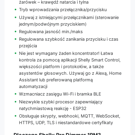
żarówek – krawędź natarcia i tylna
Tryb wprowadzania przełącznika/przycisku
Używaj z istniejącymi przełącznikami (sterowanie
jednym/podwójnym przyciskiem)
Regulowana jasność min./maks
Regulowana szybkość zanikania przycisku i czas
przejścia
Nie jest wymagany żaden koncentrator! Łatwa
kontrola za pomocą aplikacji Shelly Smart Control,
większości platform i protokołów, a także
asystentów głosowych. Używaj go z Alexą, Home
Assistant lub preferowaną platformą
automatyzacji
Wzmacniacz zasięgu Wi-Fi i bramka BLE
Niezwykle szybki procesor zapewniający
natychmiastową reakcję - ESP32
Obsługuje skrypty, webhooki, MQTT, WebSocket,
HTTPS, UDP, TLS i niestandardowe certyfikaty
Dlaczego Shelly Pro Dimmer 1PM?