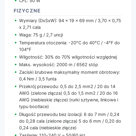
CFL: 50 W
FIZYCZNE
Wymiary (DxSxW): 94 x 19 x 69 mm / 3,70 x 0,75
x 2,71 cala
Waga: 75 g / 2,7 uncji
Temperatura otoczenia: -20°C do 40°C / -4°F do
104°F
Wilgotność: 30% do 70% wilgotności względnej
Maks. wysokość: 2000 m / 6562 stóp
Zaciski śrubowe maksymalny moment obrotowy:
0,4 Nm / 3,5 funta
Przekrój przewodu: 0,5 do 2,5 mm2 / 20 do 14
AWG (zielone złącza) 0,5 do 1,5 mm2 / 20 do 16
AWG (niebieskie złącze) (rurki sztywne, linkowe i
typu bootlace)
Długość przewodu bez izolacji: 6 do 7 mm / 0,24
do 0,28 cala (zielone złącza) 5 do 6 mm / 0,20 do
0,24 cala (niebieskie złącze)
Zasilanie: 110-240 V ~ 50/60 Hz