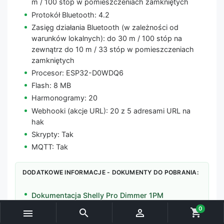
m / 100 stóp w pomieszczeniach zamkniętych
Protokół Bluetooth: 4.2
Zasięg działania Bluetooth (w zależności od
warunków lokalnych): do 30 m / 100 stóp na
zewnątrz do 10 m / 33 stóp w pomieszczeniach
zamkniętych
Procesor: ESP32-D0WDQ6
Flash: 8 MB
Harmonogramy: 20
Webhooki (akcje URL): 20 z 5 adresami URL na
hak
Skrypty: Tak
MQTT: Tak
DODATKOWE INFORMACJE - DOKUMENTY DO POBRANIA:
Dokumentacja Shelly Pro Dimmer 1PM
0
shopping_cart


