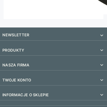
NEWSLETTER


PRODUKTY
SUBSKRYBUJ
Nowe produkty

NASZA FIRMA
Najczęściej kupowane
Dostawa i czas realizacji

TWOJE KONTO
Regulamin
Śledzenie zamówienia
keyboard_arrow_down
INFORMACJE O SKLEPIE
Kontakt
Zaloguj się