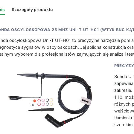
is
Szczegóły produktu
ONDA OSCYLOSKOPOWA 25 MHZ UNI-T UT-H01 (WTYK BNC KĄ
nda oscyloskopowa Uni-T UT-H01 to precyzyjne narzędzie pomia
agnostyce sygnałów w oscyloskopach. Jej solidna konstrukcja or
ealnym wyborem dla profesjonalistów zajmujących się analizą i te
PRECYZY
Sonda UT
zapewnia
zakresie.
1:10, moż
różnych p
wejściowa
tłumieniu
szerokim