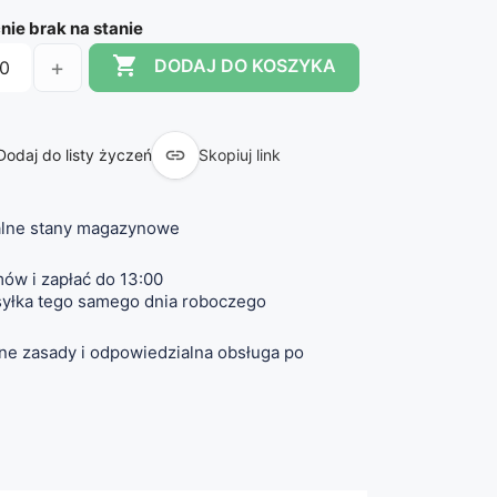
ie brak na stanie

+
DODAJ DO KOSZYKA

Dodaj do listy życzeń
Skopiuj link
lne stany magazynowe
ów i zapłać do 13:00
yłka tego samego dnia roboczego
ne zasady i odpowiedzialna obsługa po