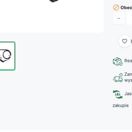

Obecn
−
favorite_border
Rea
Zam
wys
Jas
zakupie