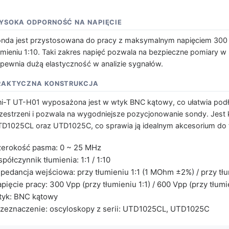
YSOKA ODPORNOŚĆ NA NAPIĘCIE
nda jest przystosowana do pracy z maksymalnym napięciem 300 V
umieniu 1:10. Taki zakres napięć pozwala na bezpieczne pomiary 
pewnia dużą elastyczność w analizie sygnałów.
RAKTYCZNA KONSTRUKCJA
i-T UT-H01 wyposażona jest w wtyk BNC kątowy, co ułatwia podł
zestrzeni i pozwala na wygodniejsze pozycjonowanie sondy. Jest 
D1025CL oraz UTD1025C, co sprawia ją idealnym akcesorium do 
erokość pasma: 0 ~ 25 MHz
półczynnik tłumienia: 1:1 / 1:10
pedancja wejściowa: przy tłumieniu 1:1 (1 MOhm ±2%) / przy tł
pięcie pracy: 300 Vpp (przy tłumieniu 1:1) / 600 Vpp (przy tłumi
tyk: BNC kątowy
zeznaczenie: oscyloskopy z serii: UTD1025CL, UTD1025C