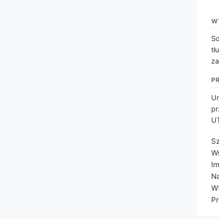
W
So
tł
za
P
Un
pr
UT
Sz
Ws
Im
Na
W
Pr