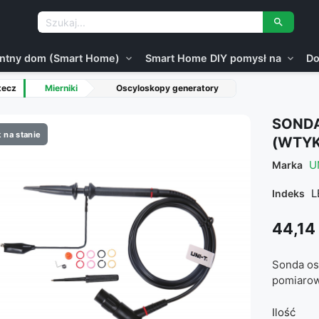

gentny dom (Smart Home)
Smart Home DIY pomysł na
Do
expand_more
expand_more
tecz
Mierniki
Oscyloskopy generatory
SOND
 na stanie
(WTYK
U
Marka
L
Indeks
44,14 
Sonda os
pomiarow
Ilość