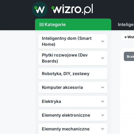

menu
Kategorie
Inteli
←
Ws
Inteligentny dom (Smart

Home)
Płytki rozwojowe (Dev
Brak

Boards)
Robotyka, DIY, zestawy
Komputer akcesoria

Elektryka

Elementy elektroniczne

Elementy mechaniczne
