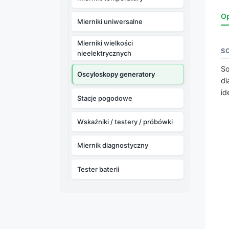
Op
Mierniki uniwersalne
Mierniki wielkości
S
nieelektrycznych
So
Oscyloskopy generatory
di
id
Stacje pogodowe
Wskaźniki / testery / próbówki
Miernik diagnostyczny
Tester baterii