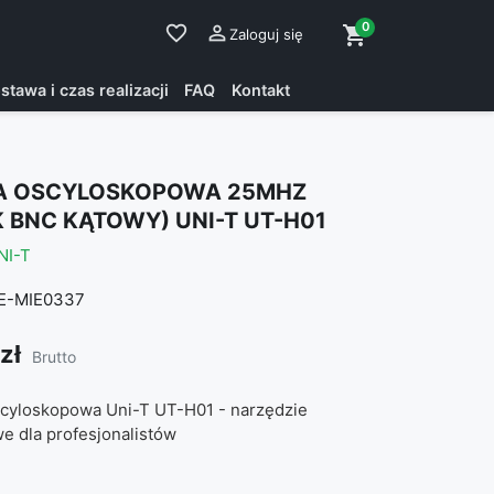
0
favorite_border

shopping_cart
Zaloguj się
stawa i czas realizacji
FAQ
Kontakt
A OSCYLOSKOPOWA 25MHZ
 BNC KĄTOWY) UNI-T UT-H01
NI-T
E-MIE0337
zł
Brutto
cyloskopowa Uni-T UT-H01 - narzędzie
e dla profesjonalistów