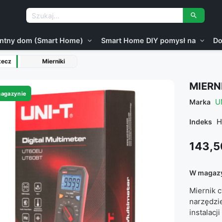

gentny dom (Smart Home)
Smart Home DIY pomysł na
Do
expand_more
expand_more
tecz
Mierniki
MIERN
agazynie
U
Marka
H
Indeks
143,5
W magaz
Miernik 
narzędzie
instalacji