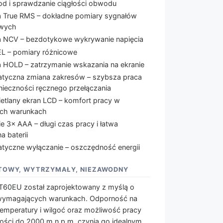
iod i sprawdzanie ciągłości obwodu
a True RMS – dokładne pomiary sygnałów
owych
a NCV – bezdotykowe wykrywanie napięcia
EL – pomiary różnicowe
a HOLD – zatrzymanie wskazania na ekranie
tyczna zmiana zakresów – szybsza praca
nieczności ręcznego przełączania
etlany ekran LCD – komfort pracy w
ch warunkach
ie 3× AAA – długi czas pracy i łatwa
a baterii
tyczne wyłączanie – oszczędność energii
TOWY, WYTRZYMAŁY, NIEZAWODNY
T60EU został zaprojektowany z myślą o
wymagających warunkach. Odporność na
emperatury i wilgoć oraz możliwość pracy
ści do 2000 m n.p.m. czynią go idealnym