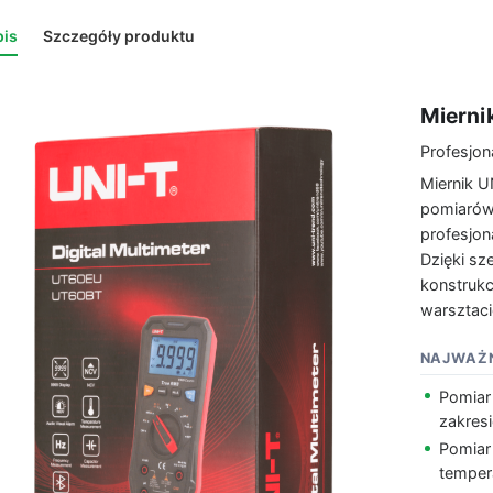
is
Szczegóły produktu
Mierni
Profesjon
Miernik 
pomiarów 
profesjon
Dzięki sze
konstrukcj
warsztaci
NAJWAŻN
Pomiar
zakres
Pomiar 
temper