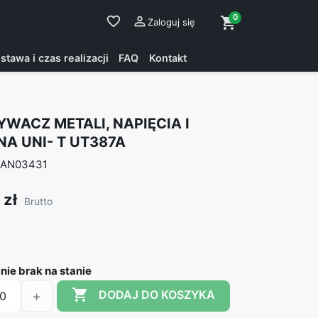
0
favorite_border

shopping_cart
Zaloguj się
stawa i czas realizacji
FAQ
Kontakt
WACZ METALI, NAPIĘCIA I
A UNI- T UT387A
AN03431
 zł
Brutto
ie brak na stanie

+
DODAJ DO KOSZYKA