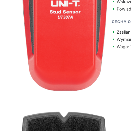
Wskaźn
Powiado
CECHY 
Zasilan
Wymiar
Waga: 