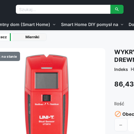

gentny dom (Smart Home)
Smart Home DIY pomysł na
Do
expand_more
expand_more
tecz
Mierniki
WYKRY
 na stanie
DREWN
H
Indeks
86,43
Ilość

Obecn
−