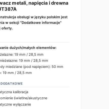
acz metali, napięcia i drewna
 UT387A
strukcja obsługi w języku polskim jest
nia w sekcji "Dodatkowe informacje"
 oferty.
Y
anie dużych/małych elementów:
 żelazne: 19 mm / 28,5 mm
 nieżelazne: 19 mm / 28,5 mm
dy miedziane (pod napięciem): 50 mm
: 19 mm / 28,5 mm
 DODATKOWE
tyczna kalibracja
omienie świetlne/akustyczne
tyczne wyłączanie