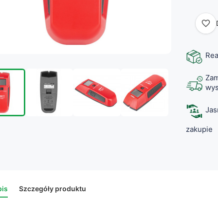
favorite_border
Rea
Zam
wys
Jas
zakupie
is
Szczegóły produktu