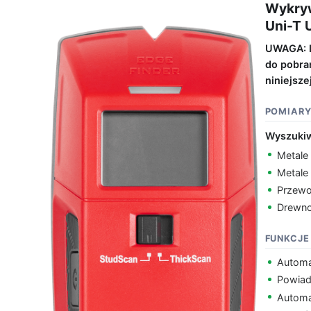
Wykryw
Uni-T
UWAGA: In
do pobra
niniejszej
POMIAR
Wyszukiw
Metale
Metale
Przewo
Drewno
FUNKCJE
Automa
Powiad
Automa