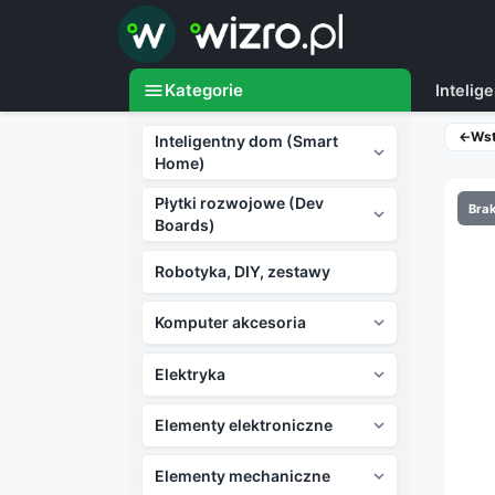

menu
Kategorie
Inteli
←
Ws
Inteligentny dom (Smart

Home)
Płytki rozwojowe (Dev
Brak

Boards)
Robotyka, DIY, zestawy
Komputer akcesoria

Elektryka

Elementy elektroniczne

Elementy mechaniczne
