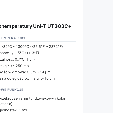
k temperatury Uni-T UT303C+
TEMPERATURY
: -32°C ~ 1300°C (-25,6°F ~ 2372°F)
ność: +/-1,5°C (+/-3°F)
alność: 0,7°C (1,5°F)
eakcji: <= 250 ms
wość widmowa: 8 µm ~ 14 µm
lna odległość pomiaru: 5-10 cm
WE FUNKCJE
rzekroczenia limitu (dźwiękowy i kolor
etlenia)
jednostek: °C/°F