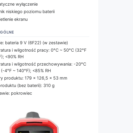
tyczne wyłączenie
ik niskiego poziomu baterii
etlenie ekranu
OGÓLNE
ie: bateria 9 V (6F22) (w zestawie)
atura i wilgotność pracy: 0°C ~ 50°C (32°F
F); <90% RH
atura i wilgotność przechowywania: -20°C
 (-4°F ~ 140°F); <85% RH
y produktu: 179 x 126,5 x 53 mm
oduktu (bez baterii): 310 g
awie: pokrowiec