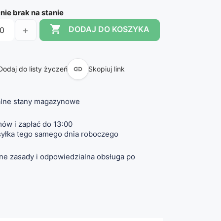
ie brak na stanie

+
DODAJ DO KOSZYKA

Dodaj do listy życzeń
Skopiuj link
lne stany magazynowe
ów i zapłać do 13:00
yłka tego samego dnia roboczego
ne zasady i odpowiedzialna obsługa po