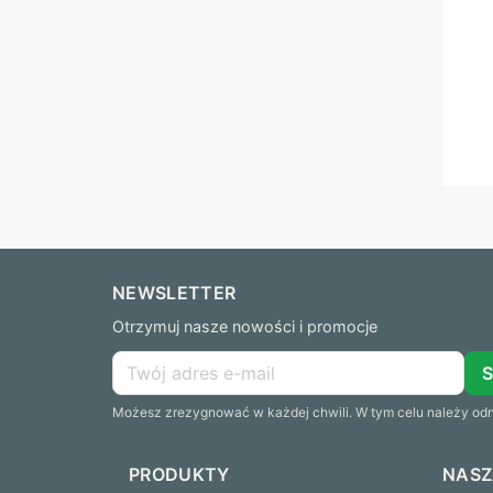
NEWSLETTER
Otrzymuj nasze nowości i promocje
Możesz zrezygnować w każdej chwili. W tym celu należy odna
PRODUKTY
NASZ