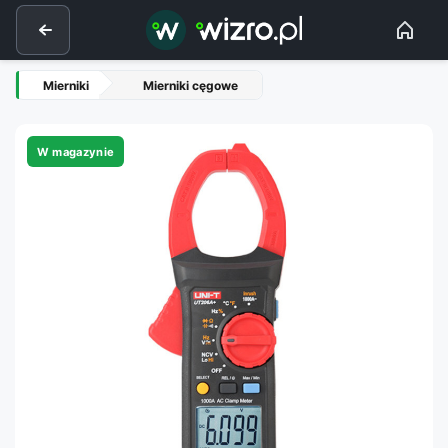
Mierniki
Mierniki cęgowe
W magazynie