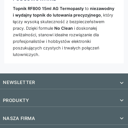
Topnik RF800 15ml AG Termopasty
to
niezawodny
i wydajny topnik do lutowania precyzyjnego
, który
łączy wysoką skuteczność z bezpieczeństwem
pracy. Dzięki formule
No Clean
i doskonałej
zwilżalności, stanowi idealne rozwiązanie dla
profesjonalistów i hobbystów elektroniki
poszukujących czystych i trwałych połączeń
lutowniczych.
NEWSLETTER


PRODUKTY
SUBSKRYBUJ
Nowe produkty

NASZA FIRMA
Najczęściej kupowane