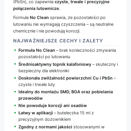
(PbSn), co zapewnia
czyste, trwałe i precyzyjne
połączenia lutownicze
.
Formuła
No Clean
sprawia, że pozostałości po
lutowaniu nie wymagają czyszczenia – są neutralne
chemicznie i nie powodują korozji.
NAJWAŻNIEJSZE CECHY I ZALETY
Formuła No Clean
– brak konieczności zmywania
pozostałości po lutowaniu
Średnioaktywny topnik kalafoniowy
– skuteczny i
bezpieczny dla elektroniki
Doskonała zwilżalność powierzchni Cu i PbSn
–
czyste i trwałe luty
Idealny do montażu SMD, BGA oraz pobielania
przewodów
Nie powoduje korozji ani osadów
Łatwy w aplikacji
– buteleczka 15 ml z
precyzyjnym dozownikiem
Zgodny z normami jakości
stosowanymi w