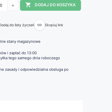

+
DODAJ DO KOSZYKA

Dodaj do listy życzeń
Skopiuj link
lne stany magazynowe
ów i zapłać do 13:00
yłka tego samego dnia roboczego
ne zasady i odpowiedzialna obsługa po