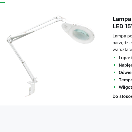
Lampa 
LED 1
Lampa po
narzędzie
warsztaci
Lupa:
5
Napięc
Oświet
Temper
Wilgot
Do stoso