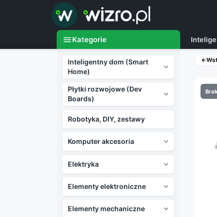

menu
Kategorie
Inteli
←
Ws
Inteligentny dom (Smart

Home)
Płytki rozwojowe (Dev
Brak

Boards)
Robotyka, DIY, zestawy
Komputer akcesoria

Elektryka

Elementy elektroniczne

Elementy mechaniczne
