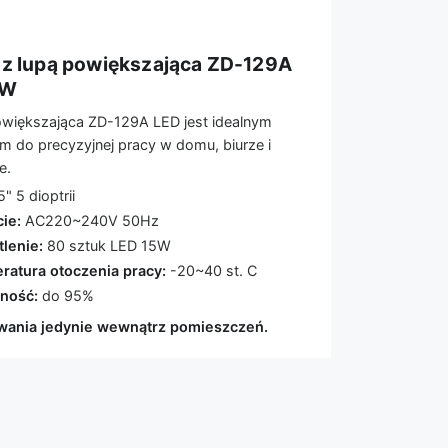
z lupą powiększająca ZD-129A
5W
większająca ZD-129A LED jest idealnym
m do precyzyjnej pracy w domu, biurze i
e.
" 5 dioptrii
ie:
AC220~240V 50Hz
lenie:
80 sztuk LED 15W
atura otoczenia pracy:
-20~40 st. C
ność:
do 95%
wania jedynie wewnątrz pomieszczeń.