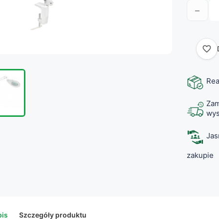
−
favorite_border
Rea
Zam
wys
Jas
zakupie
is
Szczegóły produktu