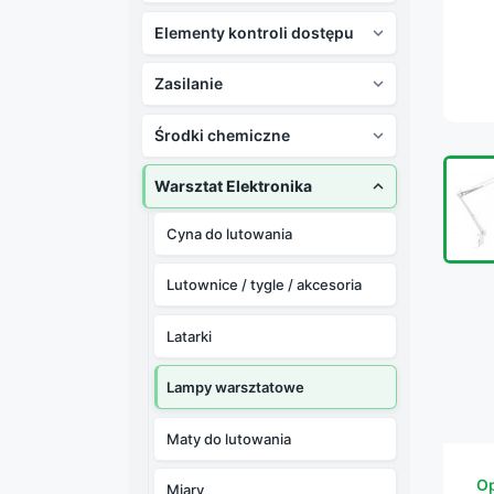
Elementy kontroli dostępu

Zasilanie

Środki chemiczne

Warsztat Elektronika

Cyna do lutowania
Lutownice / tygle / akcesoria
Latarki
Lampy warsztatowe
Maty do lutowania
Op
Miary