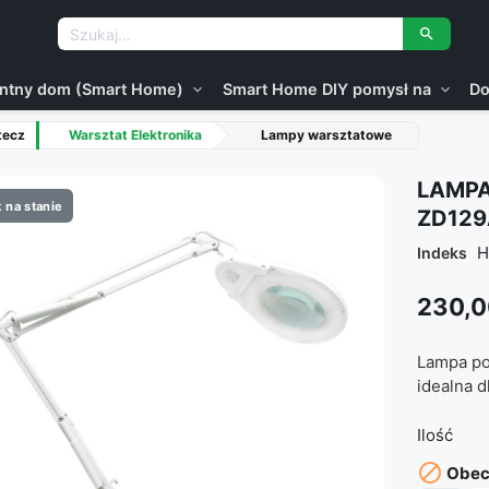

gentny dom (Smart Home)
Smart Home DIY pomysł na
Do
expand_more
expand_more
tecz
Warsztat Elektronika
Lampy warsztatowe
LAMPA
 na stanie
ZD129
H
Indeks
230,0
Lampa pow
idealna d
Ilość

Obecn