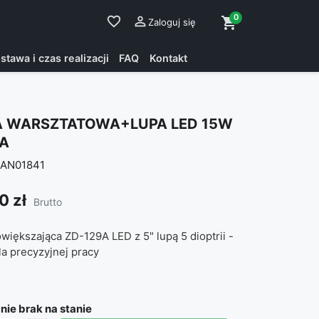
0
favorite_border

shopping_cart
Zaloguj się
stawa i czas realizacji
FAQ
Kontakt
 WARSZTATOWA+LUPA LED 15W
A
AN01841
0 zł
Brutto
iększająca ZD-129A LED z 5" lupą 5 dioptrii -
la precyzyjnej pracy
ie brak na stanie