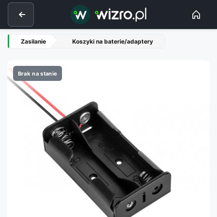
Zasilanie
Koszyki na baterie/adaptery
Brak na stanie