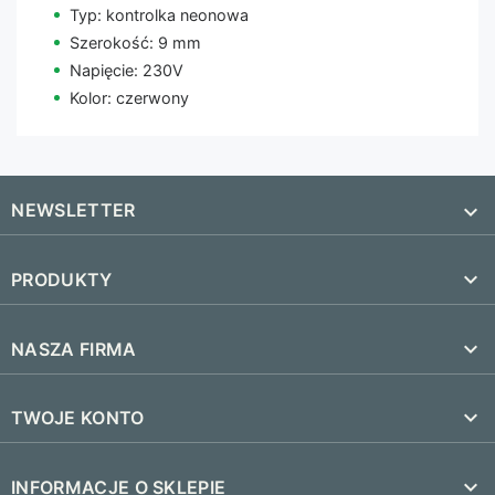
Typ: kontrolka neonowa
Szerokość: 9 mm
Napięcie: 230V
Kolor: czerwony
NEWSLETTER


PRODUKTY
SUBSKRYBUJ
Nowe produkty

NASZA FIRMA
Najczęściej kupowane
Dostawa i czas realizacji

TWOJE KONTO
Regulamin
Śledzenie zamówienia
keyboard_arrow_down
INFORMACJE O SKLEPIE