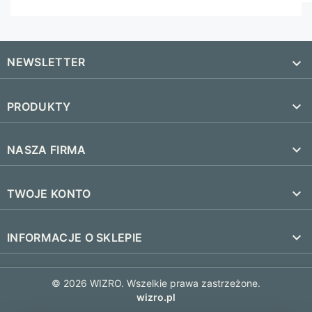
NEWSLETTER


PRODUKTY
SUBSKRYBUJ
Nowe produkty

NASZA FIRMA
Najczęściej kupowane
Dostawa i czas realizacji

TWOJE KONTO
Regulamin
Śledzenie zamówienia
keyboard_arrow_down
INFORMACJE O SKLEPIE
Kontakt
Zaloguj się
FAQ
© 2026 WIZRO. Wszelkie prawa zastrzeżone.
Utwórz konto
wizro.pl
Polityka prywatności