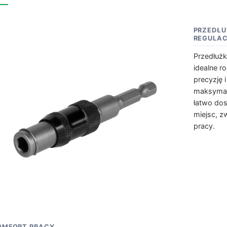
PRZEDŁU
REGULA
Przedłużk
idealne r
precyzję 
maksymaln
łatwo do
miejsc, z
pracy.
OMFORT PRACY