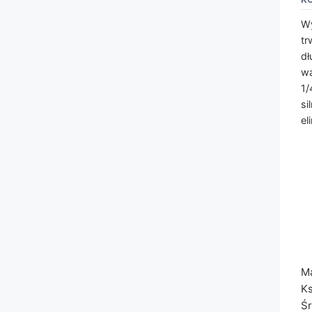
Wy
tr
dł
wa
1/
si
el
Ma
Ks
Śr