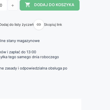

+
DODAJ DO KOSZYKA

Dodaj do listy życzeń
Skopiuj link
lne stany magazynowe
ów i zapłać do 13:00
yłka tego samego dnia roboczego
ne zasady i odpowiedzialna obsługa po