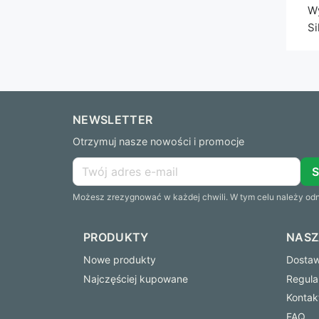
Wy
Si
NEWSLETTER
Otrzymuj nasze nowości i promocje
Możesz zrezygnować w każdej chwili. W tym celu należy odna
PRODUKTY
NASZ
Nowe produkty
Dostawa
Najczęściej kupowane
Regula
Kontak
FAQ