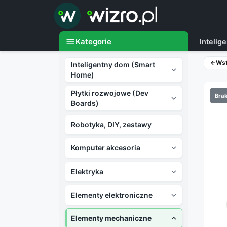

menu
Kategorie
Inteli
←
Ws
Inteligentny dom (Smart

Home)
Płytki rozwojowe (Dev
Brak

Boards)
Robotyka, DIY, zestawy
Komputer akcesoria

Elektryka

Elementy elektroniczne

Elementy mechaniczne
