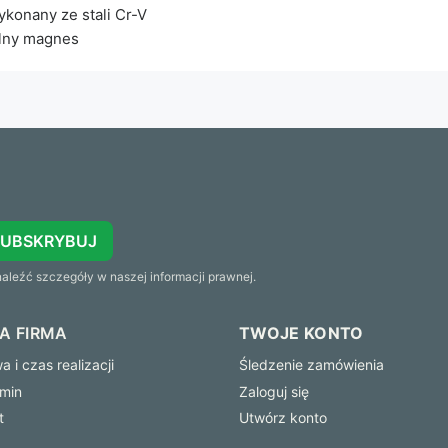
konany ze stali Cr-V
lny magnes
SUBSKRYBUJ
leźć szczegóły w naszej informacji prawnej.
A FIRMA
TWOJE KONTO
 i czas realizacji
Śledzenie zamówienia
min
Zaloguj się
t
Utwórz konto