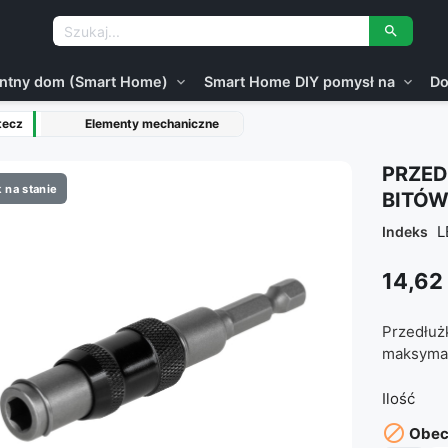

gentny dom (Smart Home)
Smart Home DIY pomysł na
Do
expand_more
expand_more
tecz
Elementy mechaniczne
PRZE
 na stanie
BITÓW
L
Indeks
14,62 
Przedłuż
maksymaln
Ilość

Obecn