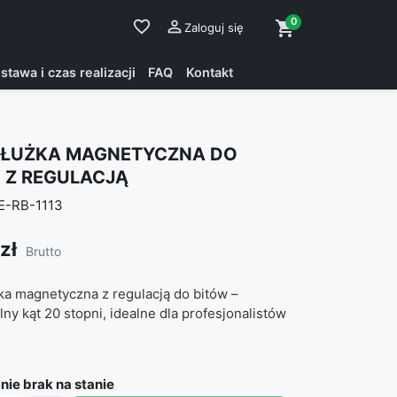
0
favorite_border

shopping_cart
Zaloguj się
stawa i czas realizacji
FAQ
Kontakt
DŁUŻKA MAGNETYCZNA DO
 Z REGULACJĄ
E-RB-1113
zł
Brutto
ka magnetyczna z regulacją do bitów –
y kąt 20 stopni, idealne dla profesjonalistów
ie brak na stanie