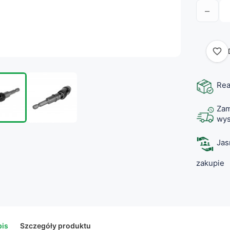
−
favorite_border
Rea
Zam
wys
Jas
zakupie
is
Szczegóły produktu