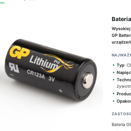
Bateri
Wysokiej 
GP Batter
urządzeń
NAJWAŻN
Typ
: C
Napięc
Techno
żywot
Produc
Opako
ZASTOS
Bateria G