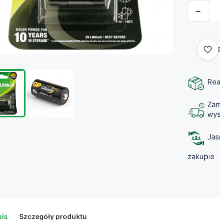
−
favorite_border
Rea
Zam
wys
Jas
zakupie
is
Szczegóły produktu