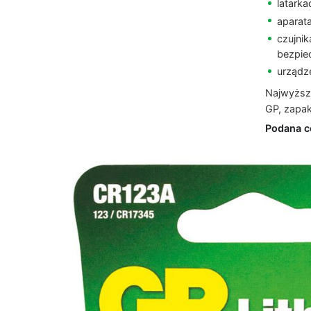
latark
aparat
czujni
bezpie
urządz
Najwyższe
GP, zapa
Podana ce