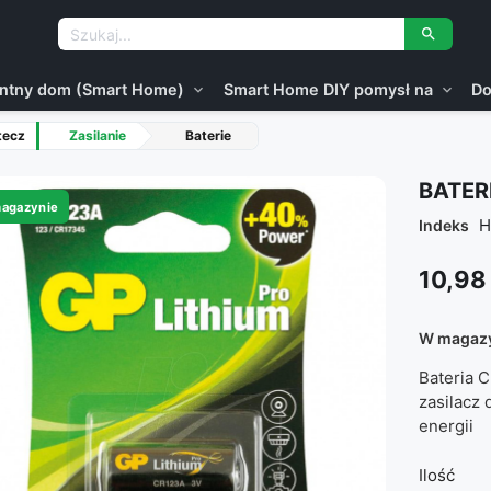

gentny dom (Smart Home)
Smart Home DIY pomysł na
Do
expand_more
expand_more
tecz
Zasilanie
Baterie
BATER
agazynie
H
Indeks
10,98 
W magaz
Bateria 
zasilacz 
energii
Ilość