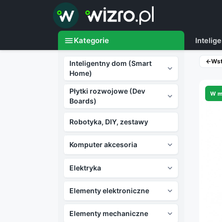

menu
Kategorie
Inteli
←
Ws
Inteligentny dom (Smart

Home)
Płytki rozwojowe (Dev
W m

Boards)
Robotyka, DIY, zestawy
Komputer akcesoria

Elektryka

Elementy elektroniczne

Elementy mechaniczne
