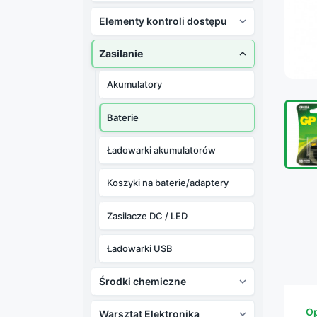
Elementy kontroli dostępu

Zasilanie

Akumulatory
Baterie
Ładowarki akumulatorów
Koszyki na baterie/adaptery
Zasilacze DC / LED
Ładowarki USB
Środki chemiczne

Op
Warsztat Elektronika
