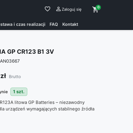
0
favorite_border

shopping_cart
Zaloguj się
stawa i czas realizacji
FAQ
Kontakt
IA GP CR123 B1 3V
AN03667
zł
Brutto
1 szt.
ynie
CR123A litowa GP Batteries – niezawodny
dla urządzeń wymagających stabilnego źródła