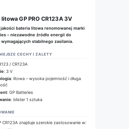
a litowa GP PRO CR123A 3V
jakości bateria litowa renomowanej marki
ies – niezawodne źródło energii do
 wymagających stabilnego zasilania.
IEJSZE CECHY I ZALETY
R123 / CR123A
ie
: 3 V
logia
: litowa – wysoka pojemność i długa
ność
ent
: GP Batteries
wanie
: blister 1 sztuka
OWANIE
P CR123A znajduje szerokie zastosowanie w: