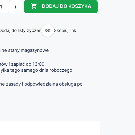

+
DODAJ DO KOSZYKA

Dodaj do listy życzeń
Skopiuj link
lne stany magazynowe
ów i zapłać do 13:00
yłka tego samego dnia roboczego
ne zasady i odpowiedzialna obsługa po