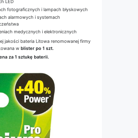
ach LED
ach fotograficznych i lampach błyskowych
kach alarmowych i systemach
czeństwa
eniach medycznych i elektronicznych
j jakości bateria Litowa renomowanej firmy
kowana w
blister po 1 szt.
na za 1 sztukę baterii.