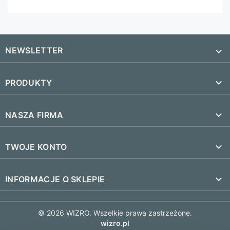
NEWSLETTER


PRODUKTY
SUBSKRYBUJ
Nowe produkty

NASZA FIRMA
Najczęściej kupowane
Dostawa i czas realizacji

TWOJE KONTO
Regulamin
Śledzenie zamówienia
keyboard_arrow_down
INFORMACJE O SKLEPIE
Kontakt
Zaloguj się
FAQ
© 2026 WIZRO. Wszelkie prawa zastrzeżone.
Utwórz konto
wizro.pl