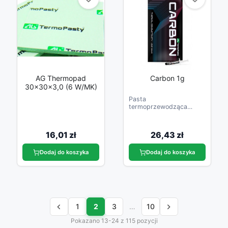
AG Thermopad
Carbon 1g
30x30x3,0 (6 W/mK)
Pasta
termoprzewodząca
Carbon z
nanocząsteczkami węgla
- nowy standard w
16,01 zł
26,43 zł
chłodzeniu elektroniki
Dodaj do koszyka
Dodaj do koszyka


1
2
3
…
10
Pokazano 13-24 z 115 pozycji