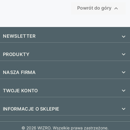

Powrót do góry
NEWSLETTER


PRODUKTY
SUBSKRYBUJ
Nowe produkty

NASZA FIRMA
Najczęściej kupowane
Dostawa i czas realizacji

TWOJE KONTO
Regulamin
Śledzenie zamówienia
keyboard_arrow_down
INFORMACJE O SKLEPIE
Kontakt
Zaloguj się
FAQ
© 2026 WIZRO. Wszelkie prawa zastrzeżone.