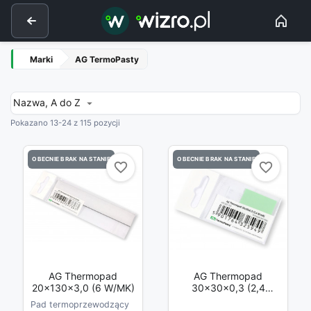
Marki
AG TermoPasty
Nazwa, A do Z

Pokazano 13-24 z 115 pozycji
OBECNIE BRAK NA STANIE
OBECNIE BRAK NA STANIE
favorite_border
favorite_border
favorite_border
favorite_border
AG Thermopad
AG Thermopad
20x130x3,0 (6 W/mK)
30x30x0,3 (2,4
W/mK) Bez Kleju
Pad termoprzewodzący