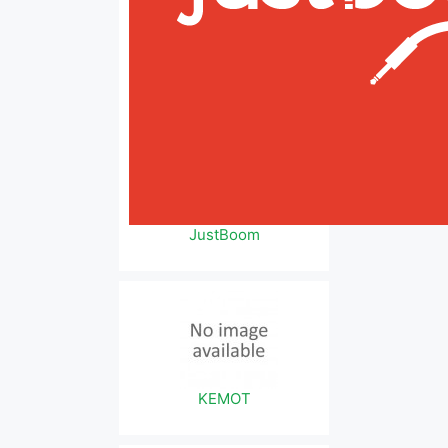
JustBoom
KEMOT