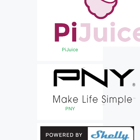
PiJuice
PNY