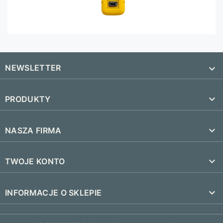
NEWSLETTER


PRODUKTY
SUBSKRYBUJ
Nowe produkty

NASZA FIRMA
Najczęściej kupowane
Dostawa i czas realizacji

TWOJE KONTO
Regulamin
Śledzenie zamówienia
keyboard_arrow_down
INFORMACJE O SKLEPIE
Kontakt
Zaloguj się
FAQ