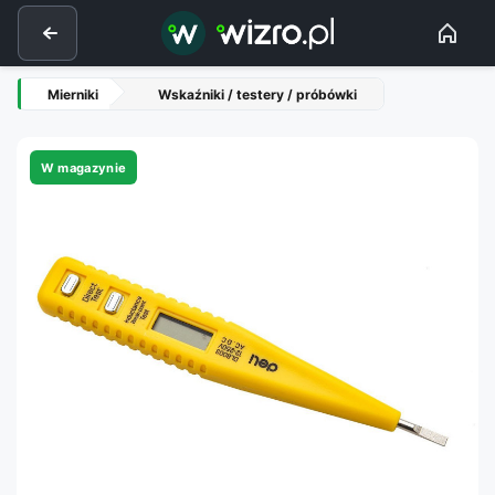
Mierniki
Wskaźniki / testery / próbówki
W magazynie