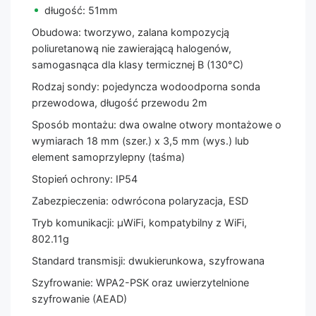
długość: 51mm
Obudowa: tworzywo, zalana kompozycją
poliuretanową nie zawierającą halogenów,
samogasnąca dla klasy termicznej B (130°C)
Rodzaj sondy: pojedyncza wodoodporna sonda
przewodowa, długość przewodu 2m
Sposób montażu: dwa owalne otwory montażowe o
wymiarach 18 mm (szer.) x 3,5 mm (wys.) lub
element samoprzylepny (taśma)
Stopień ochrony: IP54
Zabezpieczenia: odwrócona polaryzacja, ESD
Tryb komunikacji: µWiFi, kompatybilny z WiFi,
802.11g
Standard transmisji: dwukierunkowa, szyfrowana
Szyfrowanie: WPA2-PSK oraz uwierzytelnione
szyfrowanie (AEAD)