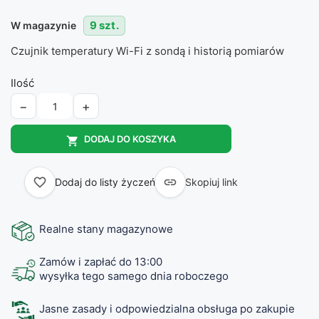
9 szt.
W magazynie
Czujnik temperatury Wi-Fi z sondą i historią pomiarów
Ilość
−
+
DODAJ DO KOSZYKA

favorite_border

Dodaj do listy życzeń
Skopiuj link
Realne stany magazynowe
Zamów i zapłać do 13:00
wysyłka tego samego dnia roboczego
Jasne zasady i odpowiedzialna obsługa po zakupie