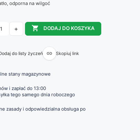
atło, odporna na wilgoć

+
DODAJ DO KOSZYKA

Dodaj do listy życzeń
Skopiuj link
lne stany magazynowe
ów i zapłać do 13:00
yłka tego samego dnia roboczego
ne zasady i odpowiedzialna obsługa po