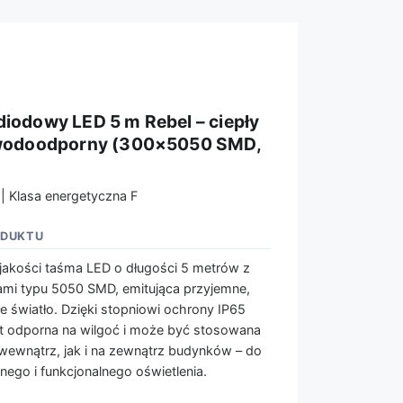
diodowy LED 5 m Rebel – ciepły
 wodoodporny (300×5050 SMD,
 | Klasa energetyczna F
ODUKTU
jakości taśma LED o długości 5 metrów z
mi typu 5050 SMD, emitująca przyjemne,
łe światło. Dzięki stopniowi ochrony IP65
t odporna na wilgoć i może być stosowana
ewnątrz, jak i na zewnątrz budynków – do
nego i funkcjonalnego oświetlenia.