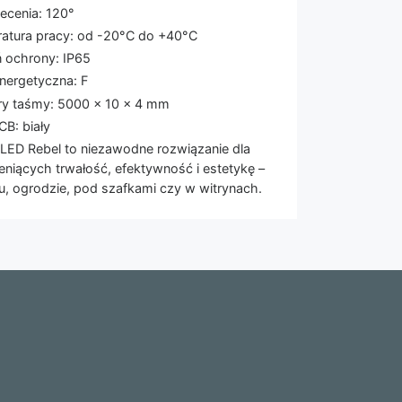
ecenia: 120°
atura pracy: od -20°C do +40°C
ń ochrony: IP65
energetyczna: F
y taśmy: 5000 × 10 × 4 mm
CB: biały
LED Rebel to niezawodne rozwiązanie dla
eniących trwałość, efektywność i estetykę –
, ogrodzie, pod szafkami czy w witrynach.