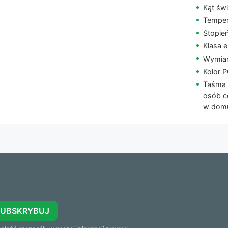
Kąt świ
Temper
Stopie
Klasa 
Wymiar
Kolor P
Taśma 
osób c
w domu
SUBSKRYBUJ