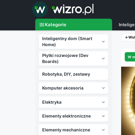

menu
Kategorie
Inteli
←
Ws
Inteligentny dom (Smart

Home)
Płytki rozwojowe (Dev
W m

Boards)
Robotyka, DIY, zestawy
Komputer akcesoria

Elektryka

Elementy elektroniczne

Elementy mechaniczne
