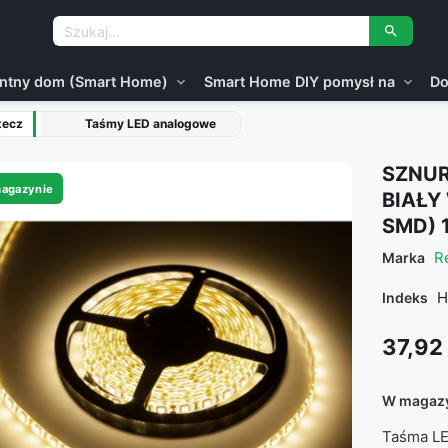

gentny dom (Smart Home)
Smart Home DIY pomysł na
Do
expand_more
expand_more
tecz
Taśmy LED analogowe
SZNUR
agazynie
BIAŁY
SMD) 
R
Marka
H
Indeks
37,92 
W magaz
Taśma LE