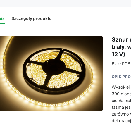
is
Szczegóły produktu
Sznur 
biały,
12 V)
Białe PCB
OPIS PR
Wysokiej 
300 dioda
ciepłe bia
taśma jes
zarówno w
dekoracyj