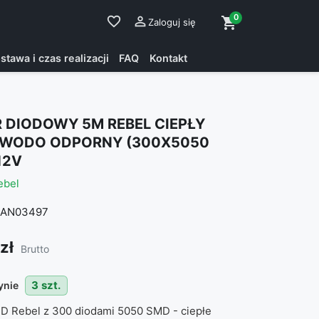
0
favorite_border

shopping_cart
Zaloguj się
stawa i czas realizacji
FAQ
Kontakt
 DIODOWY 5M REBEL CIEPŁY
 WODO ODPORNY (300X5050
12V
ebel
AN03497
zł
Brutto
3 szt.
ynie
D Rebel z 300 diodami 5050 SMD - ciepłe