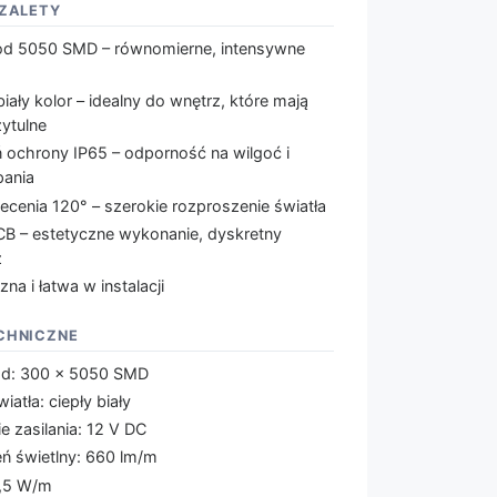
 ZALETY
od 5050 SMD – równomierne, intensywne
biały kolor – idealny do wnętrz, które mają
zytulne
ń ochrony IP65 – odporność na wilgoć i
pania
ecenia 120° – szerokie rozproszenie światła
PCB – estetyczne wykonanie, dyskretny
ż
zna i łatwa w instalacji
CHNICZNE
od: 300 × 5050 SMD
wiatła: ciepły biały
e zasilania: 12 V DC
eń świetlny: 660 lm/m
,5 W/m