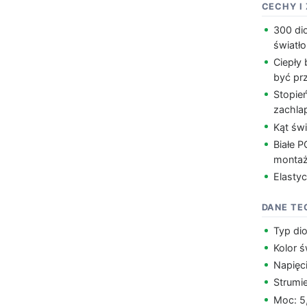
CECHY I
300 di
światło
Ciepły 
być pr
Stopie
zachla
Kąt świ
Białe 
monta
Elastyc
DANE TE
Typ di
Kolor ś
Napięci
Strumi
Moc: 5