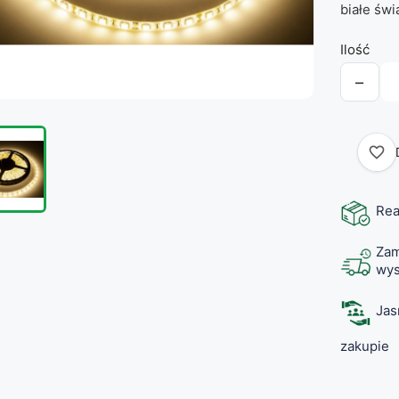
białe świ
Ilość
−
favorite_border
Rea
Zam
wys
Jas
zakupie