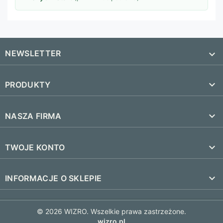
NEWSLETTER


PRODUKTY
SUBSKRYBUJ
Nowe produkty

NASZA FIRMA
Najczęściej kupowane
Dostawa i czas realizacji

TWOJE KONTO
Regulamin
Śledzenie zamówienia
keyboard_arrow_down
INFORMACJE O SKLEPIE
Kontakt
Zaloguj się
FAQ
© 2026 WIZRO. Wszelkie prawa zastrzeżone.
Utwórz konto
wizro.pl