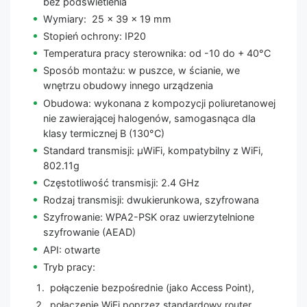
bez podświetlenia
Wymiary: 25 x 39 x 19 mm
Stopień ochrony: IP20
Temperatura pracy sterownika: od -10 do + 40°C
Sposób montażu: w puszce, w ścianie, we
wnętrzu obudowy innego urządzenia
Obudowa: wykonana z kompozycji poliuretanowej
nie zawierającej halogenów, samogasnąca dla
klasy termicznej B (130°C)
Standard transmisji: μWiFi, kompatybilny z WiFi,
802.11g
Częstotliwość transmisji: 2.4 GHz
Rodzaj transmisji: dwukierunkowa, szyfrowana
Szyfrowanie: WPA2-PSK oraz uwierzytelnione
szyfrowanie (AEAD)
API: otwarte
Tryb pracy:
połączenie bezpośrednie (jako Access Point),
połączenie WiFi poprzez standardowy router,