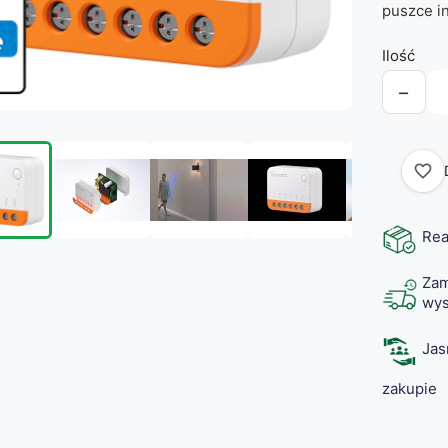
puszce in
Ilość
−
favorite_border
Rea
Zam
wys
Jas
zakupie