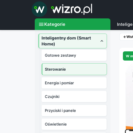

menu
Kategorie
Inteli
←
Ws
Inteligentny dom (Smart

Home)
Gotowe zestawy
W m
Sterowanie
Energia i pomiar
Czujniki
Przyciski i panele
Oświetlenie