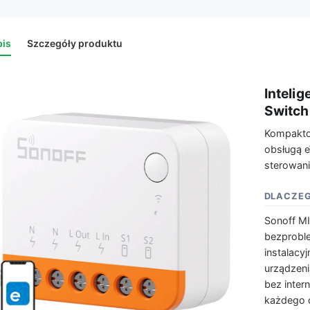
is
Szczegóły produktu
Inteli
Switch
Kompakto
obsługą 
sterowani
DLACZEG
Sonoff MI
bezprobl
instalacy
urządzeni
bez inter
każdego 