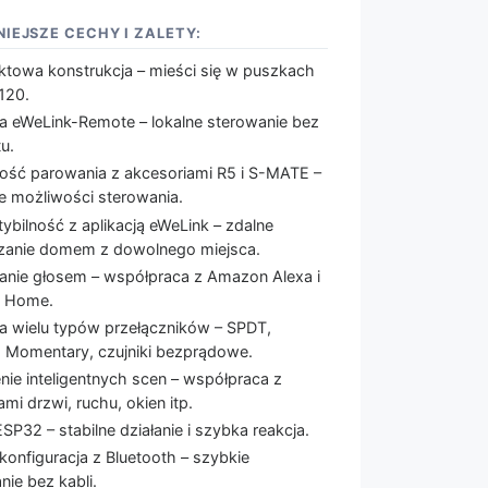
IEJSZE CECHY I ZALETY:
towa konstrukcja – mieści się w puszkach
120.
a eWeLink-Remote – lokalne sterowanie bez
tu.
ość parowania z akcesoriami R5 i S-MATE –
e możliwości sterowania.
bilność z aplikacją eWeLink – zdalne
zanie domem z dowolnego miejsca.
anie głosem – współpraca z Amazon Alexa i
e Home.
a wielu typów przełączników – SPDT,
, Momentary, czujniki bezprądowe.
nie inteligentnych scen – współpraca z
ami drzwi, ruchu, okien itp.
SP32 – stabilne działanie i szybka reakcja.
konfiguracja z Bluetooth – szybkie
ie bez kabli.