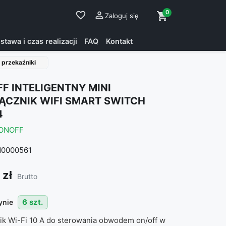
0
favorite_border

shopping_cart
Zaloguj się
stawa i czas realizacji
FAQ
Kontakt
 przekaźniki
F INTELIGENTNY MINI
ĄCZNIK WIFI SMART SWITCH
4
ONOFF
0000561
 zł
Brutto
6 szt.
ynie
ik Wi-Fi 10 A do sterowania obwodem on/off w