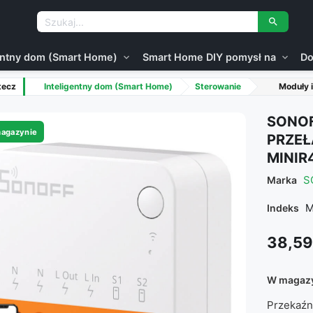

gentny dom (Smart Home)
Smart Home DIY pomysł na
Do
expand_more
expand_more
tecz
Inteligentny dom (Smart Home)
Sterowanie
Moduły i
SONOF
agazynie
PRZEŁ
MINIR
S
Marka
M
Indeks
38,59
W magaz
Przekaźn