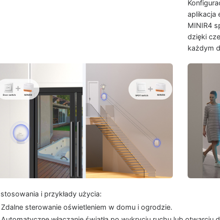
Konfigura
aplikacja
MINIR4 sp
dzięki c
każdym 
stosowania i przykłady użycia:
Zdalne sterowanie oświetleniem w domu i ogrodzie.
Automatyczne włączanie światła po wykryciu ruchu lub otwarciu d