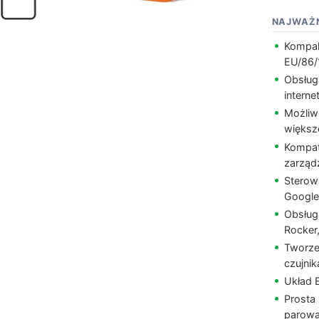
NAJWAŻN
Kompak
EU/86/
Obsług
interne
Możliw
większ
Kompaty
zarząd
Sterow
Googl
Obsług
Rocker
Tworze
czujnik
Układ E
Prosta 
parowan