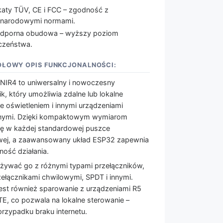
ikaty TÜV, CE i FCC – zgodność z
narodowymi normami.
dporna obudowa – wyższy poziom
czeństwa.
ŁOWY OPIS FUNKCJONALNOŚCI:
NIR4 to uniwersalny i nowoczesny
ik, który umożliwia zdalne lub lokalne
e oświetleniem i innymi urządzeniami
znymi. Dzięki kompaktowym wymiarom
ię w każdej standardowej puszce
ej, a zaawansowany układ ESP32 zapewnia
ość działania.
żywać go z różnymi typami przełączników,
ełącznikami chwilowymi, SPDT i innymi.
est również sparowanie z urządzeniami R5
E, co pozwala na lokalne sterowanie –
rzypadku braku internetu.