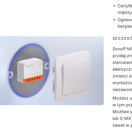
Certyf
między
Ognioo
bezpie
SZCZEGÓ
Sonoff MI
przełączn
sterowani
elektryc
zmieści s
montażow
niezawodn
Możesz u
w tym prz
Możliwe j
lub S-MAT
nawet w p