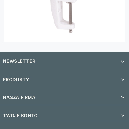
NEWSLETTER


PRODUKTY
SUBSKRYBUJ
Nowe produkty

NASZA FIRMA
Najczęściej kupowane
Dostawa i czas realizacji

TWOJE KONTO
Regulamin
Śledzenie zamówienia