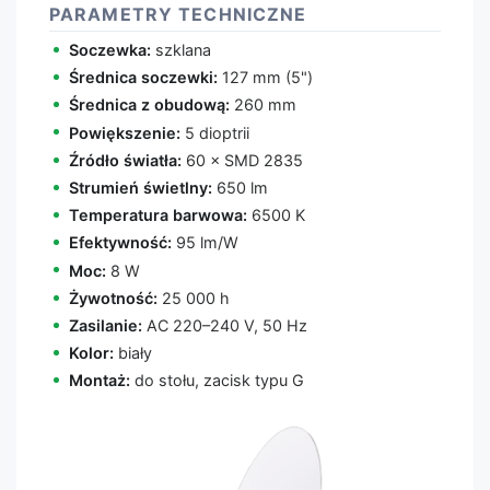
PARAMETRY TECHNICZNE
Soczewka:
szklana
Średnica soczewki:
127 mm (5")
Średnica z obudową:
260 mm
Powiększenie:
5 dioptrii
Źródło światła:
60 × SMD 2835
Strumień świetlny:
650 lm
Temperatura barwowa:
6500 K
Efektywność:
95 lm/W
Moc:
8 W
Żywotność:
25 000 h
Zasilanie:
AC 220–240 V, 50 Hz
Kolor:
biały
Montaż:
do stołu, zacisk typu G