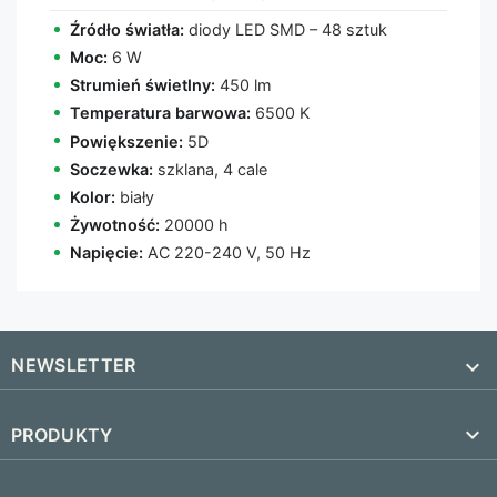
Źródło światła:
diody LED SMD – 48 sztuk
Moc:
6 W
Strumień świetlny:
450 lm
Temperatura barwowa:
6500 K
Powiększenie:
5D
Soczewka:
szklana, 4 cale
Kolor:
biały
Żywotność:
20000 h
Napięcie:
AC 220-240 V, 50 Hz
NEWSLETTER


PRODUKTY
SUBSKRYBUJ
Nowe produkty