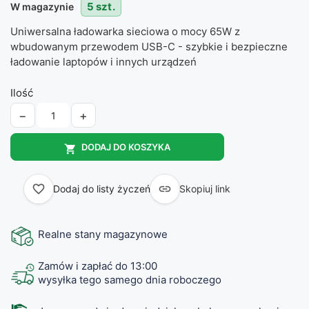
5 szt.
W magazynie
Uniwersalna ładowarka sieciowa o mocy 65W z
wbudowanym przewodem USB-C - szybkie i bezpieczne
ładowanie laptopów i innych urządzeń
Ilość
−
+
DODAJ DO KOSZYKA

favorite_border

Dodaj do listy życzeń
Skopiuj link
Realne stany magazynowe
Zamów i zapłać do 13:00
wysyłka tego samego dnia roboczego